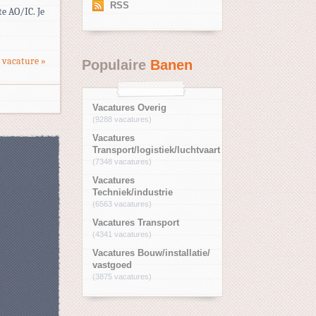
RSS
e AO/IC. Je
 vacature »
Populaire
Banen
Vacatures Overig
(9288 vacatures)
Vacatures
Transport/logistiek/luchtvaart
(7348 vacatures)
Vacatures
Techniek/industrie
(6563 vacatures)
Vacatures Transport
(4341 vacatures)
Vacatures Bouw/installatie/
vastgoed
(3875 vacatures)