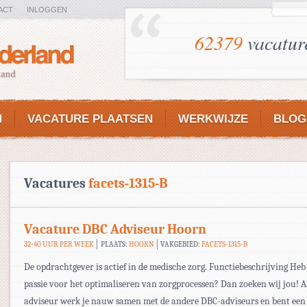
ACT
INLOGGEN
62379
vacatur
N
VACATURE PLAATSEN
WERKWIJZE
BLOG
Vacatures
facets-1315-B
Vacature DBC Adviseur Hoorn
32-40 UUR PER WEEK
PLAATS:
HOORN
VAKGEBIED:
FACETS-1315-B
De opdrachtgever is actief in de medische zorg. Functiebeschrijving Heb 
passie voor het optimaliseren van zorgprocessen? Dan zoeken wij jou! A
adviseur werk je nauw samen met de andere DBC-adviseurs en bent een