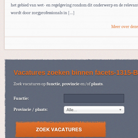
het gebied van wet- en regelgeving rondom dit onderwerp en de relevant
wordt door zorgprofessionals in […]
Meer over deze
Vacatures zoeken binnen facets-1315-B
Zoek vacatures op
functie
,
provincie
en/of
plaats
.
Functie:
Provincie / plaats:
Alle...