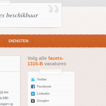
es beschikbaar
DIENSTEN
Volg alle
facets-
1315-B
vacatures
Twitter
Facebook
jij een
Linkedin
ls DBC-
Google+
 expert op