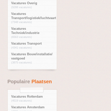
Vacatures Overig
(9288 vacatures)
Vacatures
Transport/logistiek/luchtvaart
(7348 vacatures)
Vacatures
Techniek/industrie
(6563 vacatures)
Vacatures Transport
(4341 vacatures)
Vacatures Bouw/installatie/
vastgoed
(3875 vacatures)
Populaire
Plaatsen
Vacatures Rotterdam
(4519 vacatures)
Vacatures Amsterdam