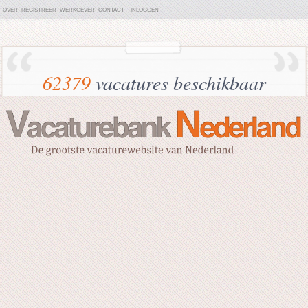
OVER
REGISTREER
WERKGEVER
CONTACT
INLOGGEN
62379
vacatures beschikbaar