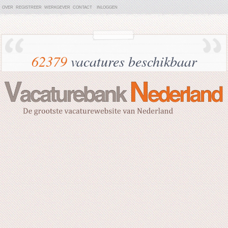
OVER
REGISTREER
WERKGEVER
CONTACT
INLOGGEN
62379
vacatures beschikbaar