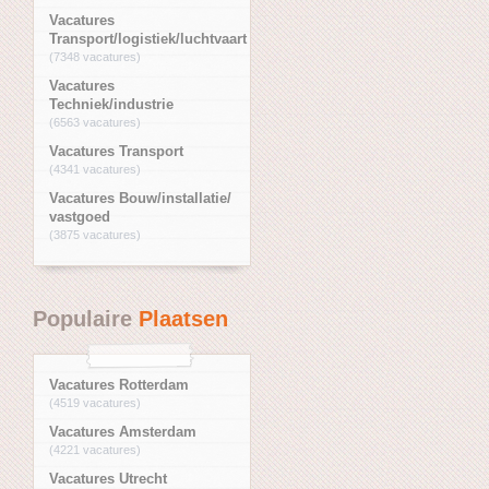
Vacatures
Transport/logistiek/luchtvaart
(7348 vacatures)
Vacatures
Techniek/industrie
(6563 vacatures)
Vacatures Transport
(4341 vacatures)
Vacatures Bouw/installatie/
vastgoed
(3875 vacatures)
Populaire
Plaatsen
Vacatures Rotterdam
(4519 vacatures)
Vacatures Amsterdam
(4221 vacatures)
Vacatures Utrecht