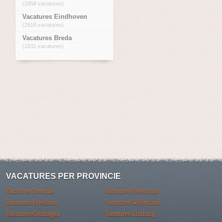
(2958 vacatures)
Vacatures Eindhoven
(2518 vacatures)
Vacatures Breda
(1831 vacatures)
VACATURES PER PROVINCIE
Vacatures Drenthe
Vacatures Flevoland
Vacatures Friesland
Vacatures Gelderland
Vacatures Groningen
Vacatures Limburg