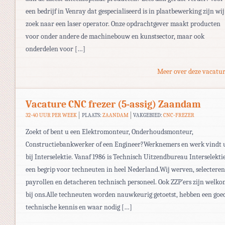
een bedrijf in Venray dat gespecialiseerd is in plaatbewerking zijn wij
zoek naar een laser operator. Onze opdrachtgever maakt producten
voor onder andere de machinebouw en kunstsector, maar ook
onderdelen voor […]
Meer over deze vacatur
Vacature CNC frezer (5-assig) Zaandam
32-40 UUR PER WEEK
PLAATS:
ZAANDAM
VAKGEBIED:
CNC-FREZER
Zoekt of bent u een Elektromonteur, Onderhoudsmonteur,
Constructiebankwerker of een Engineer?Werknemers en werk vindt 
bij Interselektie. Vanaf 1986 is Technisch Uitzendbureau Interselekti
een begrip voor techneuten in heel Nederland.Wij werven, selecteren
payrollen en detacheren technisch personeel. Ook ZZP’ers zijn welk
bij ons.Alle techneuten worden nauwkeurig getoetst, hebben een goe
technische kennis en waar nodig […]