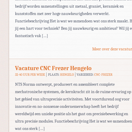
bedrijf worden samenstellingen uit metaal, graniet, keramiek en
kunststoffen met zeer hoge nauwkeurigheden verwerkt.
Functiebeschrijving Het is wat we samendoen wat ons sterk maakt. 
jij een hart voor techniek? Ben jij nauwkeurig en ambitieus? Wil jij 
fantastisch vak […]
Meer over deze vacatur
Vacature CNC Frezer Hengelo
32-40 UUR PER WEEK
PLAATS:
HENGELO
VAKGEBIED:
CNC-FREZER
NTS Norma ontwerpt, produceert en assembleert complete
mechatronische systemen, de kernkracht zit in de ruime ervaring op
het gebied van ultraprecisie activiteiten. Met voortdurend oog voor
innovatie en no-nonsense ondernemerschap heeft het bedrijf
wereldwijd een unieke positie als het gaat om precisiebewerking en
ultra precisie modules. Functiebeschrijving Het is wat we samendoen
wat ons sterk […]