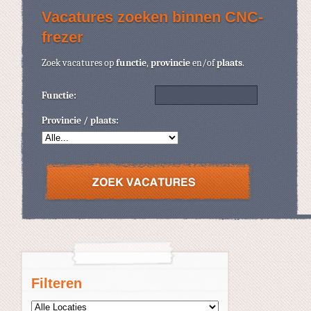
Vacatures zoeken binnen CNC-
frezer
Zoek vacatures op
functie
,
provincie
en/of
plaats
.
Functie:
Provincie / plaats:
Filteren