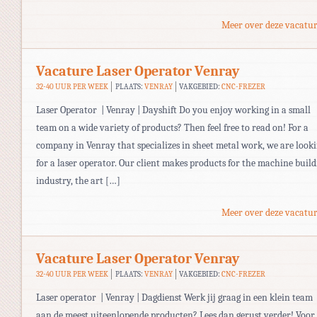
Meer over deze vacatur
Vacature Laser Operator Venray
32-40 UUR PER WEEK
PLAATS:
VENRAY
VAKGEBIED:
CNC-FREZER
Laser Operator | Venray | Dayshift Do you enjoy working in a small
team on a wide variety of products? Then feel free to read on! For a
company in Venray that specializes in sheet metal work, we are look
for a laser operator. Our client makes products for the machine build
industry, the art […]
Meer over deze vacatur
Vacature Laser Operator Venray
32-40 UUR PER WEEK
PLAATS:
VENRAY
VAKGEBIED:
CNC-FREZER
Laser operator | Venray | Dagdienst Werk jij graag in een klein team
aan de meest uiteenlopende producten? Lees dan gerust verder! Voor