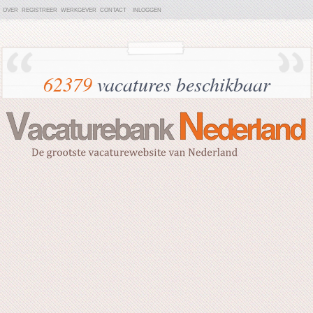
OVER
REGISTREER
WERKGEVER
CONTACT
INLOGGEN
62379
vacatures beschikbaar