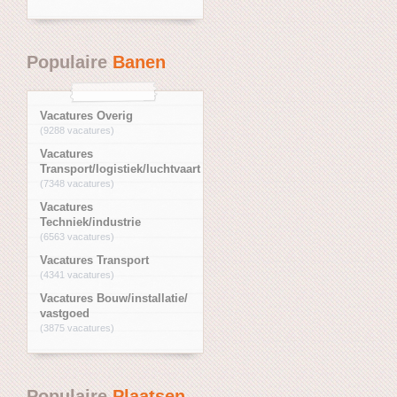
Populaire
Banen
Vacatures Overig
(9288 vacatures)
Vacatures
Transport/logistiek/luchtvaart
(7348 vacatures)
Vacatures
Techniek/industrie
(6563 vacatures)
Vacatures Transport
(4341 vacatures)
Vacatures Bouw/installatie/
vastgoed
(3875 vacatures)
Populaire
Plaatsen