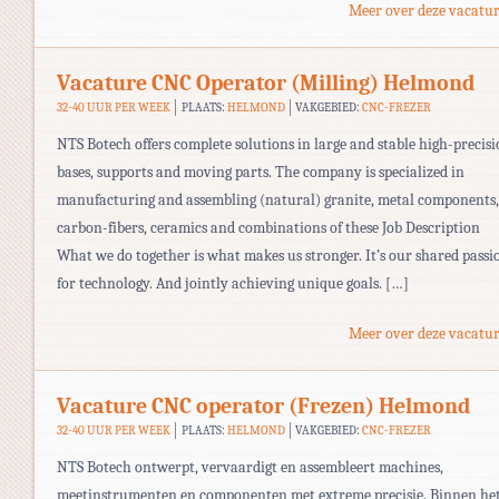
Meer over deze vacatur
Vacature CNC Operator (Milling) Helmond
32-40 UUR PER WEEK
PLAATS:
HELMOND
VAKGEBIED:
CNC-FREZER
NTS Botech offers complete solutions in large and stable high-precis
bases, supports and moving parts. The company is specialized in
manufacturing and assembling (natural) granite, metal components,
carbon-fibers, ceramics and combinations of these Job Description
What we do together is what makes us stronger. It’s our shared passi
for technology. And jointly achieving unique goals. […]
Meer over deze vacatur
Vacature CNC operator (Frezen) Helmond
32-40 UUR PER WEEK
PLAATS:
HELMOND
VAKGEBIED:
CNC-FREZER
NTS Botech ontwerpt, vervaardigt en assembleert machines,
meetinstrumenten en componenten met extreme precisie. Binnen he