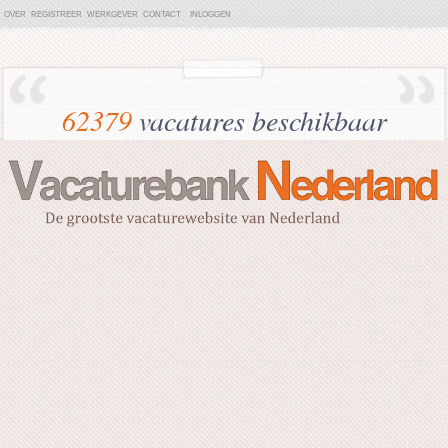
OVER
REGISTREER
WERKGEVER
CONTACT
INLOGGEN
62379
vacatures beschikbaar