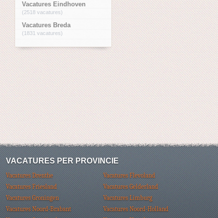
Vacatures Eindhoven
(2518 vacatures)
Vacatures Breda
(1831 vacatures)
VACATURES PER PROVINCIE
Vacatures Drenthe
Vacatures Flevoland
Vacatures Friesland
Vacatures Gelderland
Vacatures Groningen
Vacatures Limburg
Vacatures Noord-Brabant
Vacatures Noord-Holland