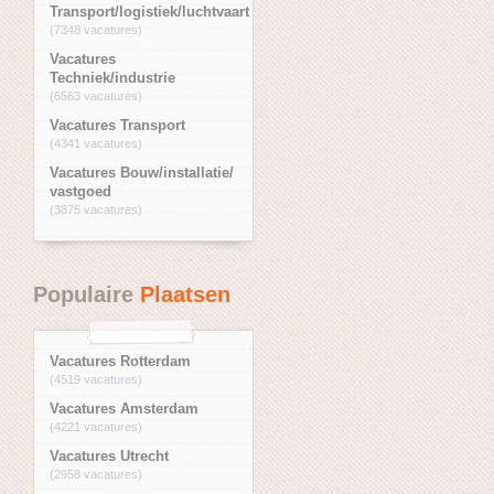
Transport/logistiek/luchtvaart
(7348 vacatures)
Vacatures
Techniek/industrie
(6563 vacatures)
Vacatures Transport
(4341 vacatures)
Vacatures Bouw/installatie/
vastgoed
(3875 vacatures)
Populaire
Plaatsen
Vacatures Rotterdam
(4519 vacatures)
Vacatures Amsterdam
(4221 vacatures)
Vacatures Utrecht
(2958 vacatures)