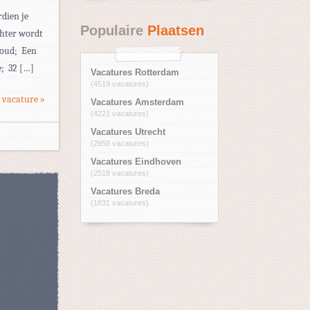
rdien je
Populaire
Plaatsen
chter wordt
oud;  Een
  32 […]
Vacatures Rotterdam
(4519 vacatures)
 vacature »
Vacatures Amsterdam
(4221 vacatures)
Vacatures Utrecht
(2958 vacatures)
Vacatures Eindhoven
(2518 vacatures)
Vacatures Breda
(1831 vacatures)