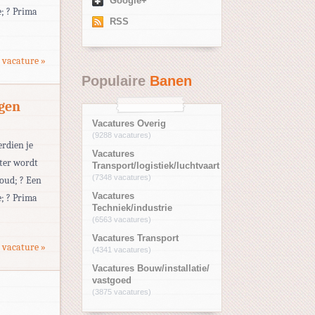
Google+
e; ? Prima
RSS
 vacature »
Populaire
Banen
gen
Vacatures Overig
(9288 vacatures)
erdien je
Vacatures
hter wordt
Transport/logistiek/luchtvaart
(7348 vacatures)
houd; ? Een
Vacatures
e; ? Prima
Techniek/industrie
(6563 vacatures)
Vacatures Transport
 vacature »
(4341 vacatures)
Vacatures Bouw/installatie/
vastgoed
(3875 vacatures)