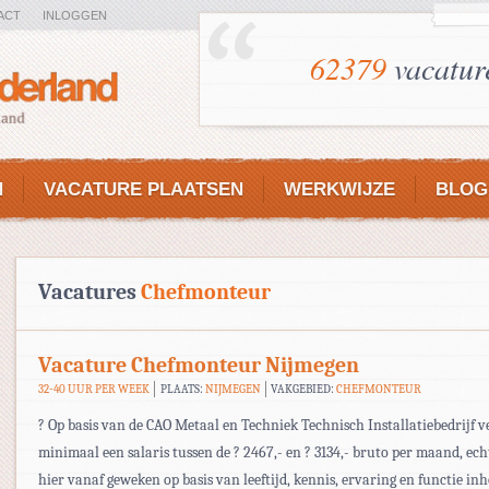
ACT
INLOGGEN
62379
vacatur
N
VACATURE PLAATSEN
WERKWIJZE
BLOG
Vacatures
Chefmonteur
Vacature Chefmonteur Nijmegen
32-40 UUR PER WEEK
PLAATS:
NIJMEGEN
VAKGEBIED:
CHEFMONTEUR
? Op basis van de CAO Metaal en Techniek Technisch Installatiebedrijf v
minimaal een salaris tussen de ? 2467,- en ? 3134,- bruto per maand, ec
hier vanaf geweken op basis van leeftijd, kennis, ervaring en functie in