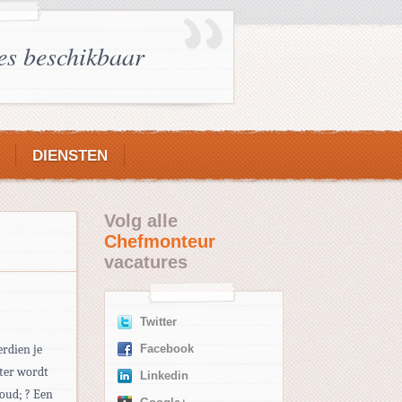
es beschikbaar
DIENSTEN
Volg alle
Chefmonteur
vacatures
Twitter
erdien je
Facebook
hter wordt
Linkedin
houd; ? Een