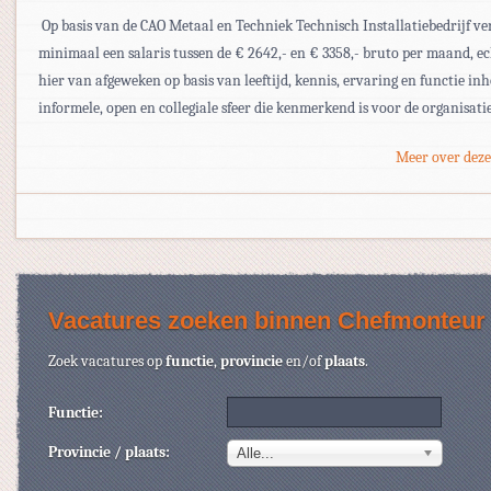
 Op basis van de CAO Metaal en Techniek Technisch Installatiebedrijf ve
minimaal een salaris tussen de € 2642,- en € 3358,- bruto per maand, e
hier van afgeweken op basis van leeftijd, kennis, ervaring en functie inh
informele, open en collegiale sfeer die kenmerkend is voor de organisatie;
Meer over deze
Vacatures zoeken binnen Chefmonteur
Zoek vacatures op
functie
,
provincie
en/of
plaats
.
Functie:
Provincie / plaats:
Alle...