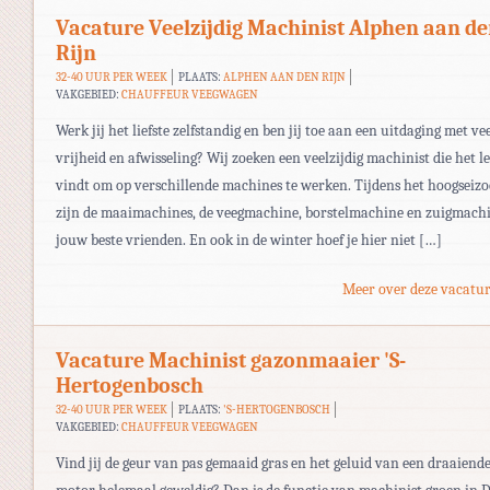
Vacature Veelzijdig Machinist Alphen aan d
Rijn
32-40 UUR PER WEEK
PLAATS:
ALPHEN AAN DEN RIJN
VAKGEBIED:
CHAUFFEUR VEEGWAGEN
Werk jij het liefste zelfstandig en ben jij toe aan een uitdaging met ve
vrijheid en afwisseling? Wij zoeken een veelzijdig machinist die het l
vindt om op verschillende machines te werken. Tijdens het hoogseiz
zijn de maaimachines, de veegmachine, borstelmachine en zuigmach
jouw beste vrienden. En ook in de winter hoef je hier niet […]
Meer over deze vacatur
Vacature Machinist gazonmaaier 'S-
Hertogenbosch
32-40 UUR PER WEEK
PLAATS:
'S-HERTOGENBOSCH
VAKGEBIED:
CHAUFFEUR VEEGWAGEN
Vind jij de geur van pas gemaaid gras en het geluid van een draaiend