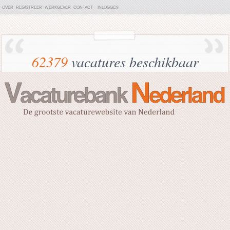
OVER
REGISTREER
WERKGEVER
CONTACT
INLOGGEN
62379
vacatures beschikbaar