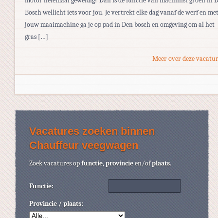
motor helemaal geweldig? Dan is de functie van machinist groen in 
Bosch wellicht iets voor jou. Je vertrekt elke dag vanaf de werf en me
jouw maaimachine ga je op pad in Den bosch en omgeving om al het
gras […]
Meer over deze vacatur
Vacatures zoeken binnen
Chauffeur veegwagen
Zoek vacatures op
functie
,
provincie
en/of
plaats
.
Functie:
Provincie / plaats: