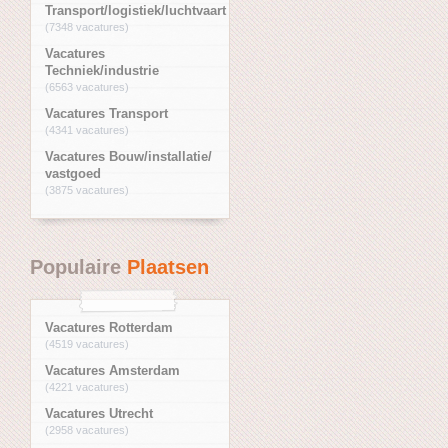
Transport/logistiek/luchtvaart
(7348 vacatures)
Vacatures
Techniek/industrie
(6563 vacatures)
Vacatures Transport
(4341 vacatures)
Vacatures Bouw/installatie/
vastgoed
(3875 vacatures)
Populaire
Plaatsen
Vacatures Rotterdam
(4519 vacatures)
Vacatures Amsterdam
(4221 vacatures)
Vacatures Utrecht
(2958 vacatures)