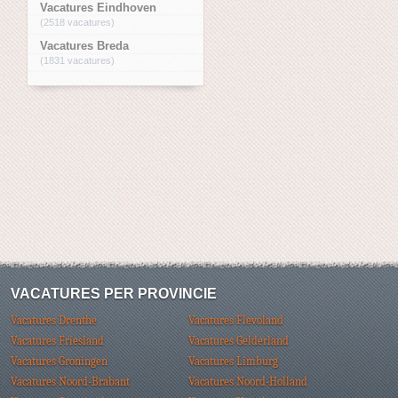
Vacatures Eindhoven
(2518 vacatures)
Vacatures Breda
(1831 vacatures)
VACATURES PER PROVINCIE
Vacatures Drenthe
Vacatures Flevoland
Vacatures Friesland
Vacatures Gelderland
Vacatures Groningen
Vacatures Limburg
Vacatures Noord-Brabant
Vacatures Noord-Holland