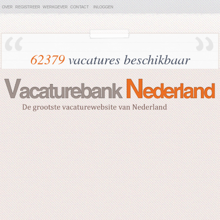
OVER
REGISTREER
WERKGEVER
CONTACT
INLOGGEN
62379
vacatures beschikbaar