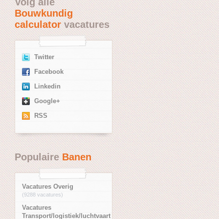
Volg alle
Bouwkundig
calculator
vacatures
Twitter
Facebook
Linkedin
Google+
RSS
Populaire
Banen
Vacatures Overig
(9288 vacatures)
Vacatures
Transport/logistiek/luchtvaart