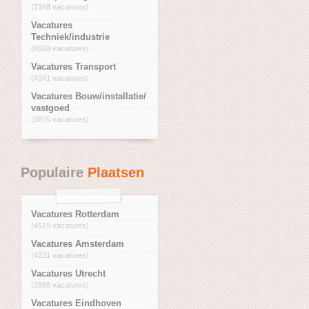
(7348 vacatures)
Vacatures
Techniek/industrie
(6563 vacatures)
Vacatures Transport
(4341 vacatures)
Vacatures Bouw/installatie/
vastgoed
(3875 vacatures)
Populaire
Plaatsen
Vacatures Rotterdam
(4519 vacatures)
Vacatures Amsterdam
(4221 vacatures)
Vacatures Utrecht
(2958 vacatures)
Vacatures Eindhoven