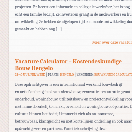
projecten. Er heerst een informele en collegiale werksfeer, het is nog
echt een familie bedrijf. Ze investeren graag in de medewerkers en h
ontwikkeling. Ze hebben de afgelopen tijd een mooie ontwikkeling do
gemaakt en hebben nog […]
Meer over deze vacatur
Vacature Calculator – Kostendeskundige
Bouw Hengelo
32-40 UUR PER WEEK
PLAATS:
HENGELO
VAKGEBIED:
BOUWKUNDIG CALCULAT
Deze opdrachtgever is een internationaal werkend bouwbedrijf
en actief op het gebied van nieuwbouw, renovatie, restauratie, groot-
onderhoud, woningbouw, utiliteitsbouw en projectontwikkeling voo
met name de zakelijke markt, overheid en woningbouwcoöperaties. 
cultuur binnen het bedrijf kenmerkt zich als no-nonsense,
betrouwbaar, klantgericht en met korte lijnen onderling en ook naar
opdrachtgevers en partners. Functiebeschrijving Deze