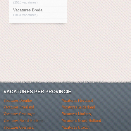
(2518 vacatures)
Vacatures Breda
(1831 vacatures)
VACATURES PER PROVINCIE
Vacatures Drenthe
Vacatures Flevoland
Vacatures Friesland
Vacatures Gelderland
Vacatures Groningen
Vacatures Limburg
Vacatures Noord-Brabant
Vacatures Noord-Holland
Vacatures Overijssel
Vacatures Utrecht