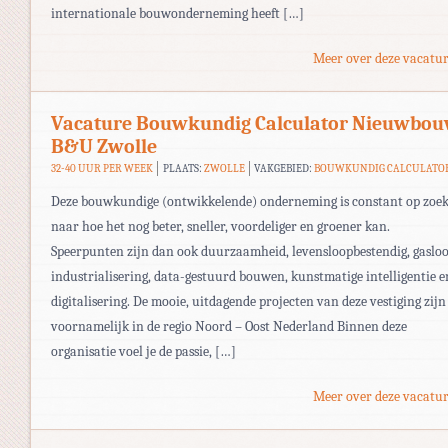
internationale bouwonderneming heeft […]
Meer over deze vacatur
Vacature Bouwkundig Calculator Nieuwbo
B&U Zwolle
32-40 UUR PER WEEK
PLAATS:
ZWOLLE
VAKGEBIED:
BOUWKUNDIG CALCULATO
Deze bouwkundige (ontwikkelende) onderneming is constant op zoe
naar hoe het nog beter, sneller, voordeliger en groener kan.
Speerpunten zijn dan ook duurzaamheid, levensloopbestendig, gasloo
industrialisering, data-gestuurd bouwen, kunstmatige intelligentie e
digitalisering. De mooie, uitdagende projecten van deze vestiging zijn
voornamelijk in de regio Noord – Oost Nederland Binnen deze
organisatie voel je de passie, […]
Meer over deze vacatur