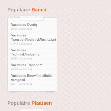
Populaire
Banen
Vacatures Overig
(9288 vacatures)
Vacatures
Transport/logistiek/luchtvaart
(7348 vacatures)
Vacatures
Techniek/industrie
(6563 vacatures)
Vacatures Transport
(4341 vacatures)
Vacatures Bouw/installatie/
vastgoed
(3875 vacatures)
Populaire
Plaatsen