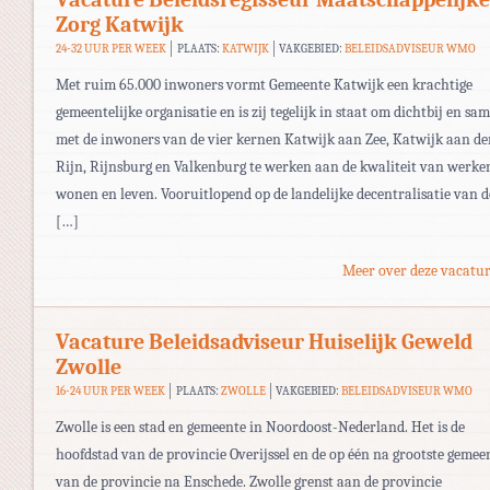
Zorg Katwijk
24-32 UUR PER WEEK
PLAATS:
KATWIJK
VAKGEBIED:
BELEIDSADVISEUR WMO
Met ruim 65.000 inwoners vormt Gemeente Katwijk een krachtige
gemeentelijke organisatie en is zij tegelijk in staat om dichtbij en sa
met de inwoners van de vier kernen Katwijk aan Zee, Katwijk aan de
Rijn, Rijnsburg en Valkenburg te werken aan de kwaliteit van werke
wonen en leven. Vooruitlopend op de landelijke decentralisatie van d
[…]
Meer over deze vacatur
Vacature Beleidsadviseur Huiselijk Geweld
Zwolle
16-24 UUR PER WEEK
PLAATS:
ZWOLLE
VAKGEBIED:
BELEIDSADVISEUR WMO
Zwolle is een stad en gemeente in Noordoost-Nederland. Het is de
hoofdstad van de provincie Overijssel en de op één na grootste gemee
van de provincie na Enschede. Zwolle grenst aan de provincie