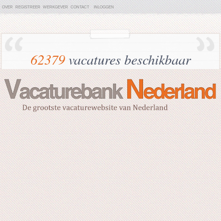
OVER
REGISTREER
WERKGEVER
CONTACT
INLOGGEN
62379
vacatures beschikbaar