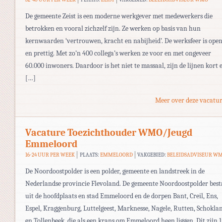
De gemeente Zeist is een moderne werkgever met medewerkers die
betrokken en vooral zichzelf zijn. Ze werken op basis van hun
kernwaarden ‘vertrouwen, kracht en nabijheid’. De werksfeer is ope
en prettig. Met zo’n 400 collega’s werken ze voor en met ongeveer
60.000 inwoners. Daardoor is het niet te massaal, zijn de lijnen kort 
[…]
Meer over deze vacatur
Vacature Toezichthouder WMO/Jeugd
Emmeloord
16-24 UUR PER WEEK
PLAATS:
EMMELOORD
VAKGEBIED:
BELEIDSADVISEUR W
De Noordoostpolder is een polder, gemeente en landstreek in de
Nederlandse provincie Flevoland. De gemeente Noordoostpolder best
uit de hoofdplaats en stad Emmeloord en de dorpen Bant, Creil, Ens,
Espel, Kraggenburg, Luttelgeest, Marknesse, Nagele, Rutten, Schokla
en Tollenbeek, die als een krans om Emmeloord heen liggen. Dit zijn 1