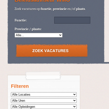
Zoek vacatures op
functie
,
provincie
en/of
plaats
.
Functie:
Provincie / plaats:
Filteren