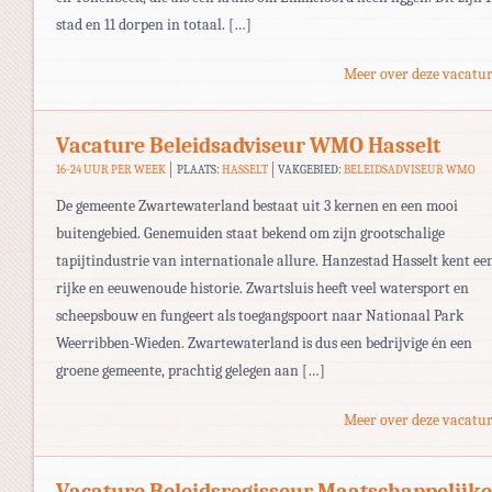
stad en 11 dorpen in totaal. […]
Meer over deze vacatur
Vacature Beleidsadviseur WMO Hasselt
16-24 UUR PER WEEK
PLAATS:
HASSELT
VAKGEBIED:
BELEIDSADVISEUR WMO
De gemeente Zwartewaterland bestaat uit 3 kernen en een mooi
buitengebied. Genemuiden staat bekend om zijn grootschalige
tapijtindustrie van internationale allure. Hanzestad Hasselt kent ee
rijke en eeuwenoude historie. Zwartsluis heeft veel watersport en
scheepsbouw en fungeert als toegangspoort naar Nationaal Park
Weerribben-Wieden. Zwartewaterland is dus een bedrijvige én een
groene gemeente, prachtig gelegen aan […]
Meer over deze vacatur
Vacature Beleidsregisseur Maatschappelijke