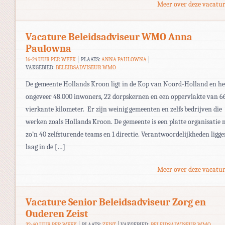
Meer over deze vacatur
Vacature Beleidsadviseur WMO Anna
Paulowna
16-24 UUR PER WEEK
PLAATS:
ANNA PAULOWNA
VAKGEBIED:
BELEIDSADVISEUR WMO
De gemeente Hollands Kroon ligt in de Kop van Noord-Holland en he
ongeveer 48.000 inwoners, 22 dorpskernen en een oppervlakte van 6
vierkante kilometer. Er zijn weinig gemeenten en zelfs bedrijven die
werken zoals Hollands Kroon. De gemeente is een platte organisatie 
zo’n 40 zelfsturende teams en 1 directie. Verantwoordelijkheden ligg
laag in de […]
Meer over deze vacatur
Vacature Senior Beleidsadviseur Zorg en
Ouderen Zeist
32-40 UUR PER WEEK
PLAATS:
ZEIST
VAKGEBIED:
BELEIDSADVISEUR WMO