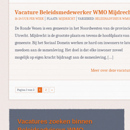
Vacature Beleidsmedewerker WMO Mijdrec
16-24 UUR PER WEEK
PLAATS:
MIJDRECHT
VAKGEBIED:
BELEIDSADVISEUR WM
De Ronde Venen is een gemeente in het Noordwesten van de provinci
Utrecht. Mijdrecht is de grootste plaats en tevens de hoofdplaats van
gemeente. Bij het Sociaal Domein werken ze hard om inwoners te lat
meedoen aan de samenleving. Het doel is dat elke inwoner zoveel
mogelijk op eigen kracht bijdraagt aan de samenleving, […]
Meer over deze vacatur
Pagina 1 van 2
1
2
»
Vacatures zoeken binnen
Beleidsadviseur WMO