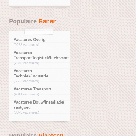
Populaire
Banen
Vacatures Overig
(9288 vacatures)
Vacatures
Transport/logistiek/luchtvaart
(7348 vacatures)
Vacatures
Techniek/industrie
(6563 vacatures)
Vacatures Transport
(4341 vacatures)
Vacatures Bouw/installatie/
vastgoed
(3875 vacatures)
Populaire
Plaatsen