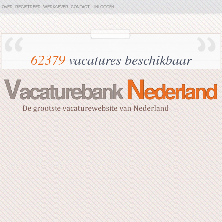
OVER
REGISTREER
WERKGEVER
CONTACT
INLOGGEN
62379
vacatures beschikbaar