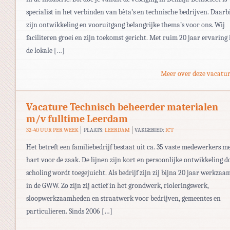
specialist in het verbinden van bèta’s en technische bedrijven. Daarb
zijn ontwikkeling en vooruitgang belangrijke thema’s voor ons. Wij
faciliteren groei en zijn toekomst gericht. Met ruim 20 jaar ervaring 
de lokale […]
Meer over deze vacatur
Vacature Technisch beheerder materialen
m/v fulltime Leerdam
32-40 UUR PER WEEK
PLAATS:
LEERDAM
VAKGEBIED:
ICT
Het betreft een familiebedrijf bestaat uit ca. 35 vaste medewerkers m
hart voor de zaak. De lijnen zijn kort en persoonlijke ontwikkeling d
scholing wordt toegejuicht. Als bedrijf zijn zij bijna 20 jaar werkzaa
in de GWW. Zo zijn zij actief in het grondwerk, rioleringswerk,
sloopwerkzaamheden en straatwerk voor bedrijven, gemeentes en
particulieren. Sinds 2006 […]