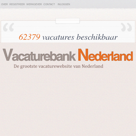
OVER
REGISTREER
WERKGEVER
CONTACT
INLOGGEN
62379
vacatures beschikbaar