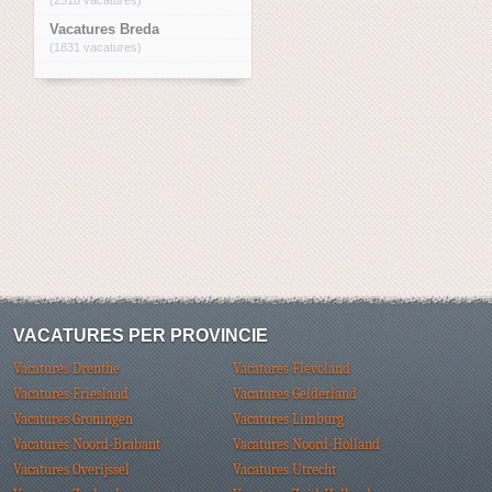
Vacatures Breda
(1831 vacatures)
VACATURES PER PROVINCIE
Vacatures Drenthe
Vacatures Flevoland
Vacatures Friesland
Vacatures Gelderland
Vacatures Groningen
Vacatures Limburg
Vacatures Noord-Brabant
Vacatures Noord-Holland
Vacatures Overijssel
Vacatures Utrecht