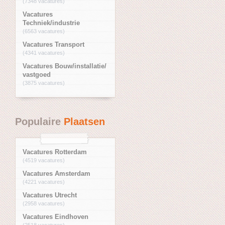
(7348 vacatures)
Vacatures
Techniek/industrie
(6563 vacatures)
Vacatures Transport
(4341 vacatures)
Vacatures Bouw/installatie/
vastgoed
(3875 vacatures)
Populaire
Plaatsen
Vacatures Rotterdam
(4519 vacatures)
Vacatures Amsterdam
(4221 vacatures)
Vacatures Utrecht
(2958 vacatures)
Vacatures Eindhoven
(2518 vacatures)