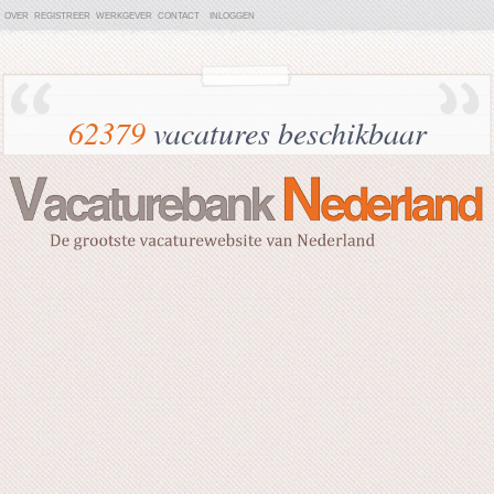
OVER
REGISTREER
WERKGEVER
CONTACT
INLOGGEN
62379
vacatures beschikbaar