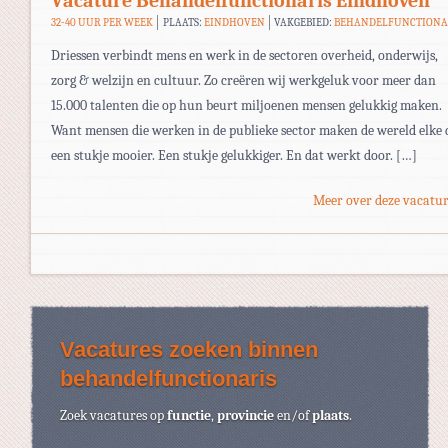
Vacature Behandelfunctionaris Eindhoven
32-40 UUR PER WEEK
PLAATS:
EINDHOVEN
VAKGEBIED:
BEHANDELFUNCTIONA
Driessen verbindt mens en werk in de sectoren overheid, onderwijs,
zorg & welzijn en cultuur. Zo creëren wij werkgeluk voor meer dan
15.000 talenten die op hun beurt miljoenen mensen gelukkig maken.
Want mensen die werken in de publieke sector maken de wereld elke 
een stukje mooier. Een stukje gelukkiger. En dat werkt door. […]
Meer over deze vacatur
Vacatures zoeken binnen
behandelfunctionaris
Zoek vacatures op
functie
,
provincie
en/of
plaats
.