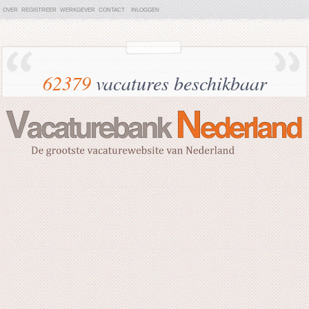
OVER
REGISTREER
WERKGEVER
CONTACT
INLOGGEN
62379
vacatures beschikbaar