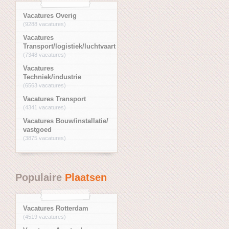
Vacatures Overig
(9288 vacatures)
Vacatures
Transport/logistiek/luchtvaart
(7348 vacatures)
Vacatures
Techniek/industrie
(6563 vacatures)
Vacatures Transport
(4341 vacatures)
Vacatures Bouw/installatie/
vastgoed
(3875 vacatures)
Populaire
Plaatsen
Vacatures Rotterdam
(4519 vacatures)