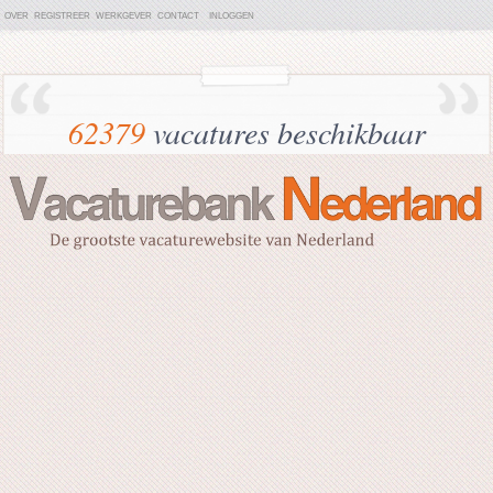
OVER
REGISTREER
WERKGEVER
CONTACT
INLOGGEN
62379
vacatures beschikbaar