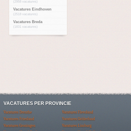
(2958 vacatures)
Vacatures Eindhoven
(2518 vacatures)
Vacatures Breda
(1831 vacatures)
VACATURES PER PROVINCIE
Vacatures Drenthe
Vacatures Flevoland
Vacatures Friesland
Vacatures Gelderland
Vacatures Groningen
Vacatures Limburg