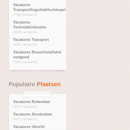
Vacatures
Transport/logistiek/luchtvaart
(7348 vacatures)
Vacatures
Techniek/industrie
(6563 vacatures)
Vacatures Transport
(4341 vacatures)
Vacatures Bouw/installatie/
vastgoed
(3875 vacatures)
Populaire
Plaatsen
Vacatures Rotterdam
(4519 vacatures)
Vacatures Amsterdam
(4221 vacatures)
Vacatures Utrecht