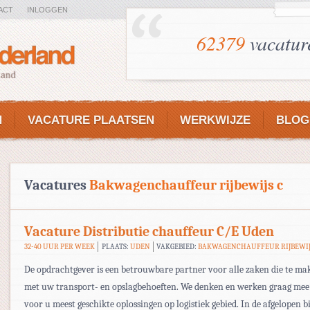
ACT
INLOGGEN
62379
vacatur
N
VACATURE PLAATSEN
WERKWIJZE
BLOG
Vacatures
Bakwagenchauffeur rijbewijs c
Vacature Distributie chauffeur C/E Uden
32-40 UUR PER WEEK
PLAATS:
UDEN
VAKGEBIED:
BAKWAGENCHAUFFEUR RIJBEWIJ
De opdrachtgever is een betrouwbare partner voor alle zaken die te m
met uw transport- en opslagbehoeften. We denken en werken graag mee
voor u meest geschikte oplossingen op logistiek gebied. In de afgelopen b