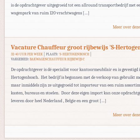
is de opdrachtgever uitgegroeid tot een allround transportbedrijf met e
wagenpark van ruim 120 vrachtwagens […]
Meer over deze
Vacature Chauffeur groot rijbewijs 'S-Hertog
32-40 UUR PER WEEK
PLAATS:
'S-HERTOGENBOSCH
VAKGEBIED:
BAKWAGENCHAUFFEUR RIJBEWIJS C
De opdrachtgever is dé specialist voor kantoormeubilair en is gevestigd i
Hertogenbosch. Het bedrijf is begonnen met de verkoop van gebruikt me
maar inmiddels zijn ze uitgegroeid tot importeur van een ruim assortim
kasten, bureaus en stoelen. Door deze eigen import kan onze opdrachtg
leveren door heel Nederland , Belgie en een groot […]
Meer over deze