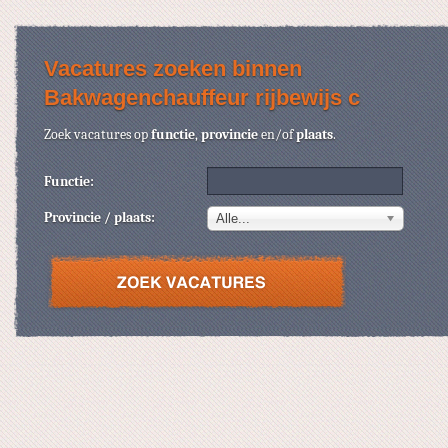
Vacatures zoeken binnen
Bakwagenchauffeur rijbewijs c
Zoek vacatures op
functie
,
provincie
en/of
plaats
.
Functie:
Provincie / plaats:
Alle...