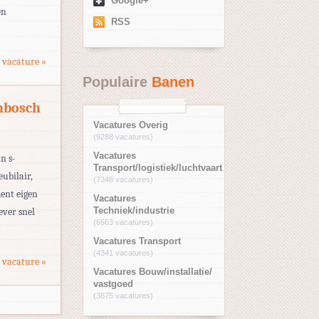
Google+
en
RSS
 vacature »
Populaire
Banen
enbosch
Vacatures Overig
(9288 vacatures)
Vacatures
n s-
Transport/logistiek/luchtvaart
ubilair,
(7348 vacatures)
ent eigen
Vacatures
ever snel
Techniek/industrie
(6563 vacatures)
Vacatures Transport
(4341 vacatures)
 vacature »
Vacatures Bouw/installatie/
vastgoed
(3875 vacatures)