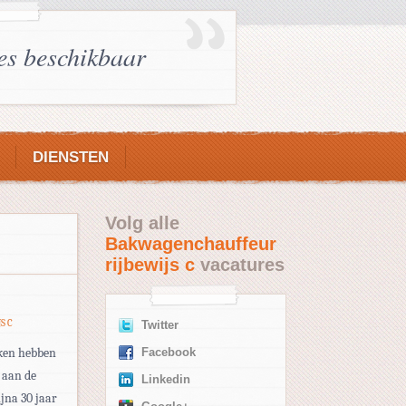
es beschikbaar
DIENSTEN
Volg alle
Bakwagenchauffeur
rijbewijs c
vacatures
S C
Twitter
aken hebben
Facebook
 aan de
Linkedin
ijna 30 jaar