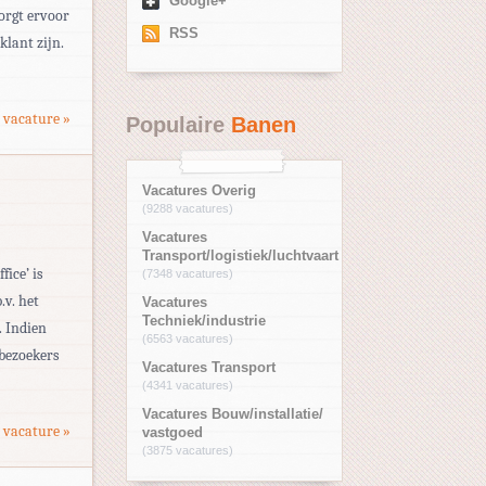
Google+
orgt ervoor
RSS
klant zijn.
 vacature »
Populaire
Banen
Vacatures Overig
(9288 vacatures)
Vacatures
Transport/logistiek/luchtvaart
ice’ is
(7348 vacatures)
.v. het
Vacatures
Techniek/industrie
. Indien
(6563 vacatures)
 bezoekers
Vacatures Transport
(4341 vacatures)
Vacatures Bouw/installatie/
 vacature »
vastgoed
(3875 vacatures)