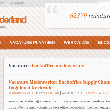
ACT
INLOGGEN
62379
vacatur
N
VACATURE PLAATSEN
WERKWIJZE
BLOG
Vacatures
backoffice medewerker
Vacature Medewerker Backoffice Supply Chain
Dagdienst Kerkrade
32-40 UUR PER WEEK
PLAATS:
KERKRADE
VAKGEBIED:
BACKOFFICE MEDEWERKER
Voor onze relatie Eagle Simrax BV zijn wij op zoek naar een medewerker
op de afdeling supply chain. De back office medewerker heeft een onder