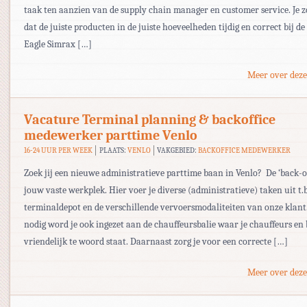
taak ten aanzien van de supply chain manager en customer service. Je z
dat de juiste producten in de juiste hoeveelheden tijdig en correct bij de 
Eagle Simrax […]
Meer over deze
Vacature Terminal planning & backoffice
medewerker parttime Venlo
16-24 UUR PER WEEK
PLAATS:
VENLO
VAKGEBIED:
BACKOFFICE MEDEWERKER
Zoek jij een nieuwe administratieve parttime baan in Venlo? De ‘back-off
jouw vaste werkplek. Hier voer je diverse (administratieve) taken uit t.b
terminaldepot en de verschillende vervoersmodaliteiten van onze klant
nodig word je ook ingezet aan de chauffeursbalie waar je chauffeurs en
vriendelijk te woord staat. Daarnaast zorg je voor een correcte […]
Meer over deze