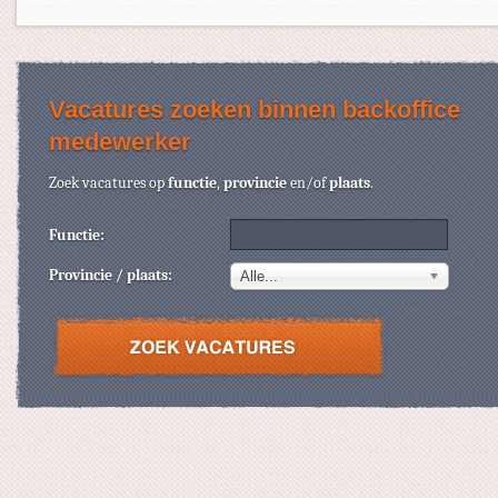
Vacatures zoeken binnen backoffice
medewerker
Zoek vacatures op
functie
,
provincie
en/of
plaats
.
Functie:
Provincie / plaats:
Alle...