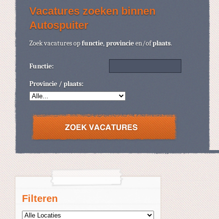
Vacatures zoeken binnen
Autospuiter
Zoek vacatures op
functie
,
provincie
en/of
plaats
.
Functie:
Provincie / plaats:
Filteren