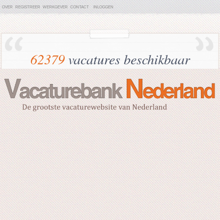
OVER
REGISTREER
WERKGEVER
CONTACT
INLOGGEN
62379
vacatures beschikbaar