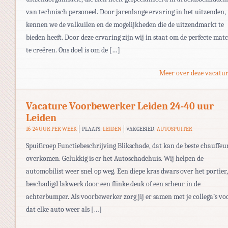
van technisch personeel. Door jarenlange ervaring in het uitzenden,
kennen we de valkuilen en de mogelijkheden die de uitzendmarkt te
bieden heeft. Door deze ervaring zijn wij in staat om de perfecte mat
te creëren. Ons doel is om de […]
Meer over deze vacatur
Vacature Voorbewerker Leiden 24-40 uur
Leiden
16-24 UUR PER WEEK
PLAATS:
LEIDEN
VAKGEBIED:
AUTOSPUITER
SpuiGroep Functiebeschrijving Blikschade, dat kan de beste chauffeu
overkomen. Gelukkig is er het Autoschadehuis. Wij helpen de
automobilist weer snel op weg. Een diepe kras dwars over het portier,
beschadigd lakwerk door een flinke deuk of een scheur in de
achterbumper. Als voorbewerker zorg jij er samen met je collega’s vo
dat elke auto weer als […]