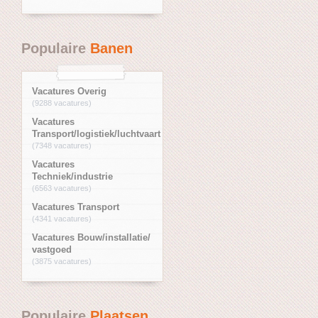
Populaire
Banen
Vacatures Overig
(9288 vacatures)
Vacatures
Transport/logistiek/luchtvaart
(7348 vacatures)
Vacatures
Techniek/industrie
(6563 vacatures)
Vacatures Transport
(4341 vacatures)
Vacatures Bouw/installatie/
vastgoed
(3875 vacatures)
Populaire
Plaatsen