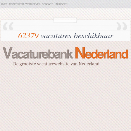
OVER
REGISTREER
WERKGEVER
CONTACT
INLOGGEN
62379
vacatures beschikbaar