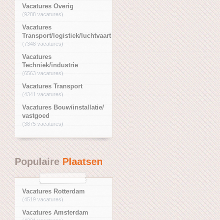
Vacatures Overig
(9288 vacatures)
Vacatures
Transport/logistiek/luchtvaart
(7348 vacatures)
Vacatures
Techniek/industrie
(6563 vacatures)
Vacatures Transport
(4341 vacatures)
Vacatures Bouw/installatie/
vastgoed
(3875 vacatures)
Populaire
Plaatsen
Vacatures Rotterdam
(4519 vacatures)
Vacatures Amsterdam