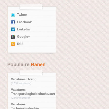
Twitter
Facebook
Linkedin
Google+
RSS
Populaire
Banen
Vacatures Overig
(9288 vacatures)
Vacatures
Transport/logistiek/luchtvaart
(7348 vacatures)
Vacatures
Techniek/industrie