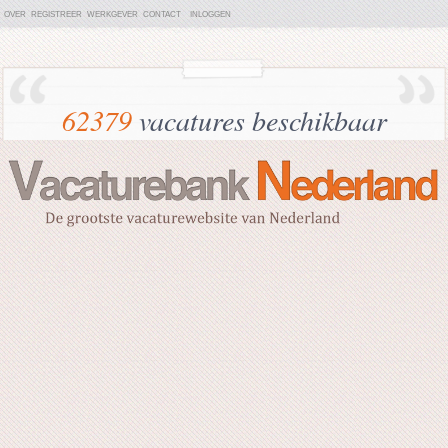
OVER
REGISTREER
WERKGEVER
CONTACT
INLOGGEN
62379
vacatures beschikbaar