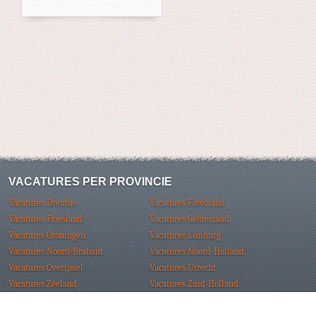
VACATURES PER PROVINCIE
Vacatures Drenthe
Vacatures Flevoland
Vacatures Friesland
Vacatures Gelderland
Vacatures Groningen
Vacatures Limburg
Vacatures Noord-Brabant
Vacatures Noord-Holland
Vacatures Overijssel
Vacatures Utrecht
Vacatures Zeeland
Vacatures Zuid-Holland