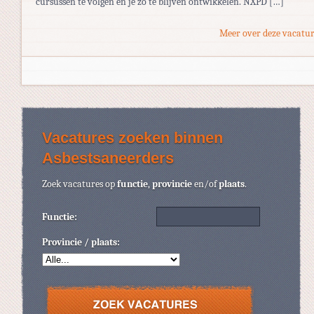
cursussen te volgen en je zo te blijven ontwikkelen. NXPD […]
Meer over deze vacatur
Vacatures zoeken binnen
Asbestsaneerders
Zoek vacatures op
functie
,
provincie
en/of
plaats
.
Functie:
Provincie / plaats: