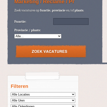
Marketing / Reclame / Pr
Zoek vacatures op
functie
,
provincie
en/of
plaats
.
Functie:
Provincie / plaats:
Filteren