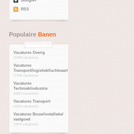
Google+
RSS
Populaire
Banen
Vacatures Overig
(9288 vacatures)
Vacatures
Transport/logistiek/luchtvaart
(7348 vacatures)
Vacatures
Techniek/industrie
(6563 vacatures)
Vacatures Transport
(4341 vacatures)
Vacatures Bouw/installatie/
vastgoed
(3875 vacatures)