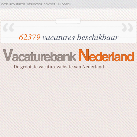
OVER
REGISTREER
WERKGEVER
CONTACT
INLOGGEN
62379
vacatures beschikbaar