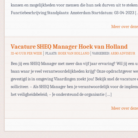
kansen en mogelijkheden voor mensen die hun nek durven uit te steken
Functiebeschrijving Standplaats: Amsterdam Startdatum: 03-04-2023 [
Meer over deze
Vacature SHEQ Manager Hoek van Holland
32-40 UUR PER WEEK
PLAATS:
HOEK VAN HOLLAND
VAKGEBIED:
ARBO ADVISEUR
Ben jij een SHEQ Manager met meer dan vijf jaar ervaring? Wil jij een 
baan waar je veel verantwoordelijkheden krijg? Onze opdrachtgever we
gevestigd is in omgeving Vlaardingen zoekt jou! Bekijk snel de vacature 
solliciteer. – Als SHEQ Manager ben je verantwoordelijk voor de imple
het veiligheidsbeleid; – Je ondersteund de organisatie […]
Meer over deze