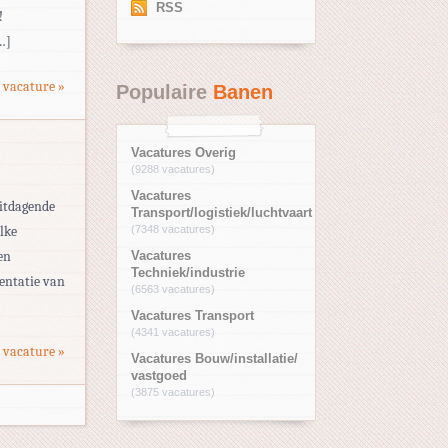
RSS
!
…]
 vacature »
Populaire
Banen
Vacatures Overig
(9288 vacatures)
Vacatures
uitdagende
Transport/logistiek/luchtvaart
lke
(7348 vacatures)
en
Vacatures
Techniek/industrie
mentatie van
(6563 vacatures)
Vacatures Transport
(4341 vacatures)
 vacature »
Vacatures Bouw/installatie/
vastgoed
(3875 vacatures)