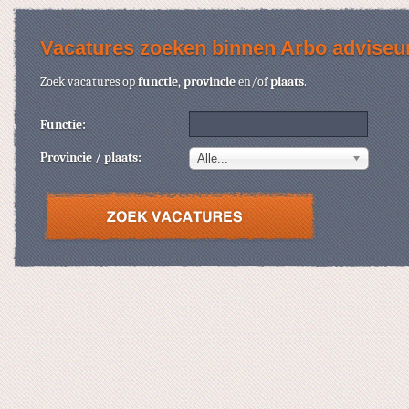
Vacatures zoeken binnen Arbo adviseu
Zoek vacatures op
functie
,
provincie
en/of
plaats
.
Functie:
Provincie / plaats:
Alle...