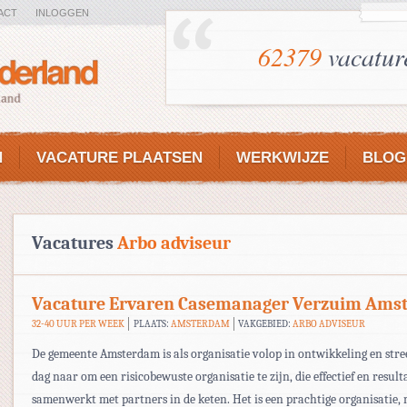
ACT
INLOGGEN
62379
vacatur
N
VACATURE PLAATSEN
WERKWIJZE
BLOG
Vacatures
Arbo adviseur
Vacature Ervaren Casemanager Verzuim Ams
32-40 UUR PER WEEK
PLAATS:
AMSTERDAM
VAKGEBIED:
ARBO ADVISEUR
De gemeente Amsterdam is als organisatie volop in ontwikkeling en stree
dag naar om een risicobewuste organisatie te zijn, die effectief en resul
samenwerkt met partners in de keten. Het is een prachtige organisatie,