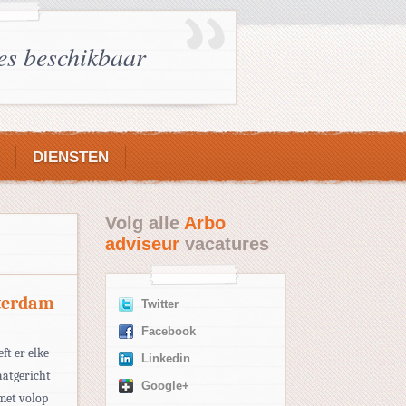
es beschikbaar
DIENSTEN
Volg alle
Arbo
adviseur
vacatures
terdam
Twitter
Facebook
ft er elke
Linkedin
taatgericht
Google+
 met volop