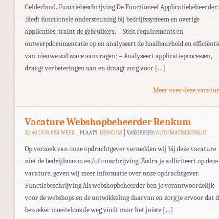
Gelderland. Functiebeschrijving De Functioneel Applicatiebeheerder:
Biedt functionele ondersteuning bij bedrijfssysteem en overige
applicaties, traint de gebruikers; – Stelt requirements en
ontwerpdocumentatie op en analyseert de haalbaarheid en efficiënti
van nieuwe software aanvragen; – Analyseert applicatieprocessen,
draagt verbeteringen aan en draagt zorg voor […]
Meer over deze vacatur
Vacature Webshopbeheerder Renkum
32-40 UUR PER WEEK
PLAATS:
RENKUM
VAKGEBIED:
AUTOMATISERING/IT
Op verzoek van onze opdrachtgever vermelden wij bij deze vacature
niet de bedrijfsnaam en/of omschrijving. Zodra je solliciteert op deze
vacature, geven wij meer informatie over onze opdrachtgever.
Functiebeschrijving Als webshopbeheerder ben je verantwoordelijk
voor de webshops en de ontwikkeling daarvan en zorg je ervoor dat 
bezoeker moeiteloos de weg vindt naar het juiste […]