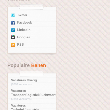
Twitter
Facebook
Linkedin
Google+
RSS
Populaire
Banen
Vacatures Overig
(9288 vacatures)
Vacatures
Transport/logistiek/luchtvaart
(7348 vacatures)
Vacatures
Techniek/industrie