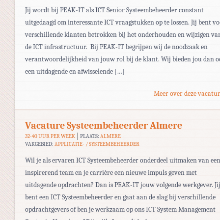
Jij wordt bij PEAK-IT als ICT Senior Systeembeheerder constant
uitgedaagd om interessante ICT vraagstukken op te lossen. Jij bent v
verschillende klanten betrokken bij het onderhouden en wijzigen va
de ICT infrastructuur. Bij PEAK-IT begrijpen wij de noodzaak en
verantwoordelijkheid van jouw rol bij de klant. Wij bieden jou dan 
een uitdagende en afwisselende […]
Meer over deze vacatur
Vacature Systeembeheerder Almere
32-40 UUR PER WEEK
PLAATS:
ALMERE
VAKGEBIED:
APPLICATIE- / SYSTEEMBEHEERDER
Wil je als ervaren ICT Systeembeheerder onderdeel uitmaken van ee
inspirerend team en je carrière een nieuwe impuls geven met
uitdagende opdrachten? Dan is PEAK-IT jouw volgende werkgever. Ji
bent een ICT Systeembeheerder en gaat aan de slag bij verschillende
opdrachtgevers of ben je werkzaam op ons ICT System Management