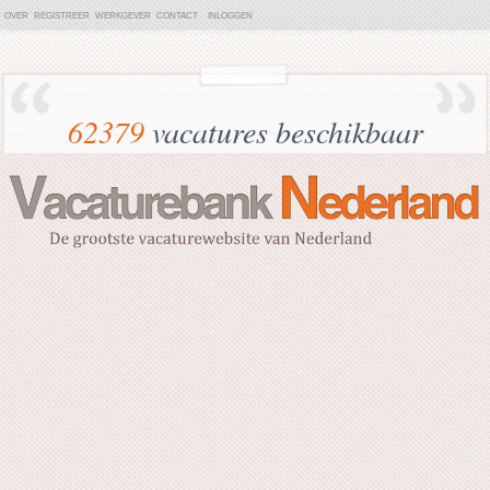
OVER
REGISTREER
WERKGEVER
CONTACT
INLOGGEN
62379
vacatures beschikbaar