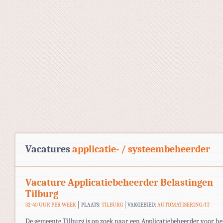
Vacatures
applicatie- / systeembeheerder
Vacature Applicatiebeheerder Belastingen
Tilburg
32-40 UUR PER WEEK
PLAATS:
TILBURG
VAKGEBIED:
AUTOMATISERING/IT
De gemeente Tilburg is op zoek naar een Applicatiebeheerder voor he