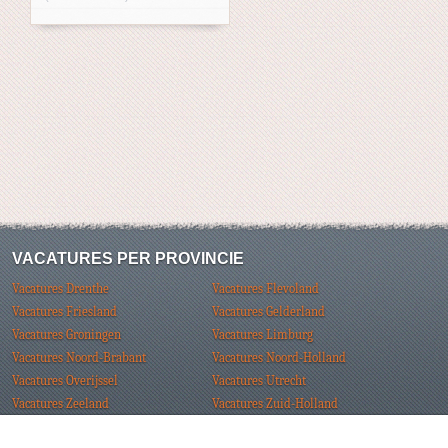
VACATURES PER PROVINCIE
Vacatures Drenthe
Vacatures Flevoland
Vacatures Friesland
Vacatures Gelderland
Vacatures Groningen
Vacatures Limburg
Vacatures Noord-Brabant
Vacatures Noord-Holland
Vacatures Overijssel
Vacatures Utrecht
Vacatures Zeeland
Vacatures Zuid-Holland