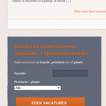
Center in Naarden of Rijswijk. Je wordt […]
Meer over deze vacatur
Vacatures zoeken binnen
applicatie- / systeembeheerder
Zoek vacatures op
functie
,
provincie
en/of
plaats
.
Functie:
Provincie / plaats: