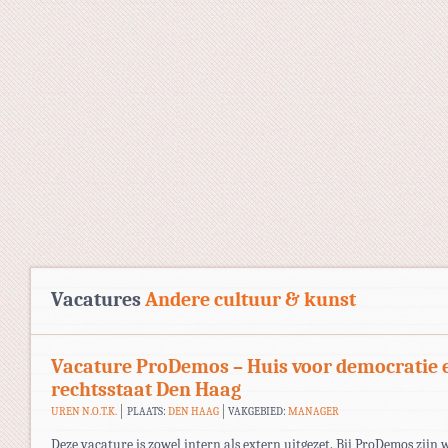
Vacatures
Andere cultuur & kunst
Vacature ProDemos – Huis voor democratie 
rechtsstaat Den Haag
UREN N.O.T.K.
PLAATS:
DEN HAAG
VAKGEBIED:
MANAGER
Deze vacature is zowel intern als extern uitgezet. Bij ProDemos zijn 