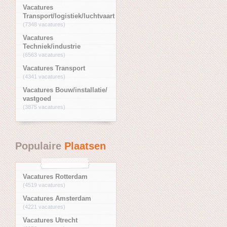
Vacatures
Transport/logistiek/luchtvaart
(7348 vacatures)
Vacatures
Techniek/industrie
(6563 vacatures)
Vacatures Transport
(4341 vacatures)
Vacatures Bouw/installatie/
vastgoed
(3875 vacatures)
Populaire
Plaatsen
Vacatures Rotterdam
(4519 vacatures)
Vacatures Amsterdam
(4221 vacatures)
Vacatures Utrecht