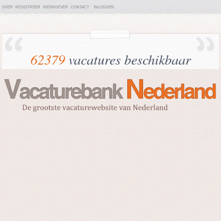
OVER
REGISTREER
WERKGEVER
CONTACT
INLOGGEN
62379
vacatures beschikbaar