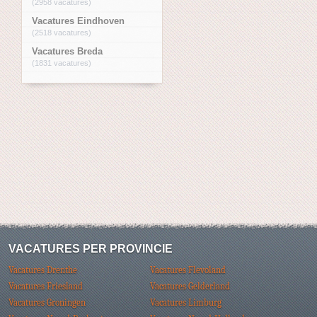
(2958 vacatures)
Vacatures Eindhoven
(2518 vacatures)
Vacatures Breda
(1831 vacatures)
VACATURES PER PROVINCIE
Vacatures Drenthe
Vacatures Flevoland
Vacatures Friesland
Vacatures Gelderland
Vacatures Groningen
Vacatures Limburg