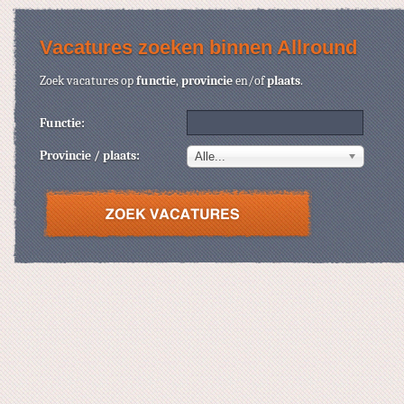
Vacatures zoeken binnen Allround
Zoek vacatures op
functie
,
provincie
en/of
plaats
.
Functie:
Provincie / plaats:
Alle...