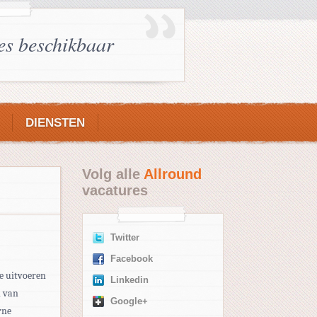
es beschikbaar
DIENSTEN
Volg alle
Allround
vacatures
Twitter
Facebook
ze uitvoeren
Linkedin
n van
Google+
rne