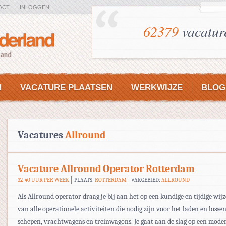
ACT
INLOGGEN
62379
vacatur
N
VACATURE PLAATSEN
WERKWIJZE
BLOG
Vacatures
Allround
Vacature Allround Operator Rotterdam
32-40 UUR PER WEEK
PLAATS:
ROTTERDAM
VAKGEBIED:
ALLROUND
Als Allround operator draag je bij aan het op een kundige en tijdige wij
van alle operationele activiteiten die nodig zijn voor het laden en losse
schepen, vrachtwagens en treinwagons. Je gaat aan de slag op een mode