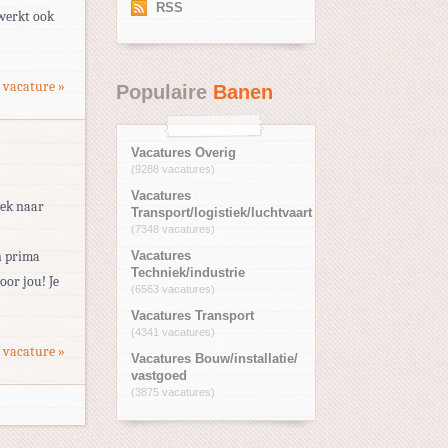
RSS
 werkt ook
 vacature »
Populaire
Banen
Vacatures Overig
(9288 vacatures)
Vacatures
oek naar
Transport/logistiek/luchtvaart
(7348 vacatures)
n prima
Vacatures
Techniek/industrie
oor jou! Je
(6563 vacatures)
Vacatures Transport
(4341 vacatures)
 vacature »
Vacatures Bouw/installatie/
vastgoed
(3875 vacatures)