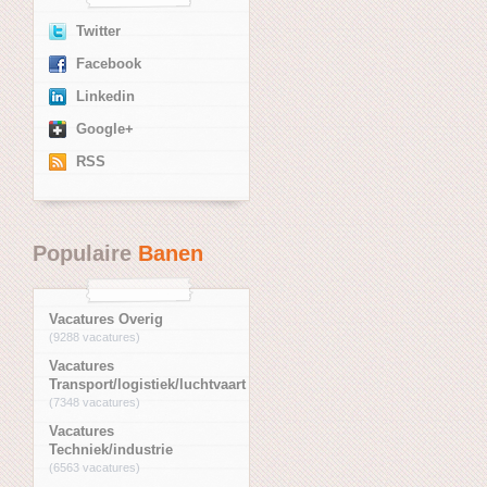
Twitter
Facebook
Linkedin
Google+
RSS
Populaire
Banen
Vacatures Overig
(9288 vacatures)
Vacatures
Transport/logistiek/luchtvaart
(7348 vacatures)
Vacatures
Techniek/industrie
(6563 vacatures)