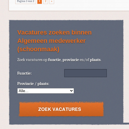
Pagina 1 van 2
1
2
»
Vacatures zoeken binnen
Algemeen medewerker
(schoonmaak)
Zoek vacatures op
functie
,
provincie
en/of
plaats
.
Functie:
Provincie / plaats: