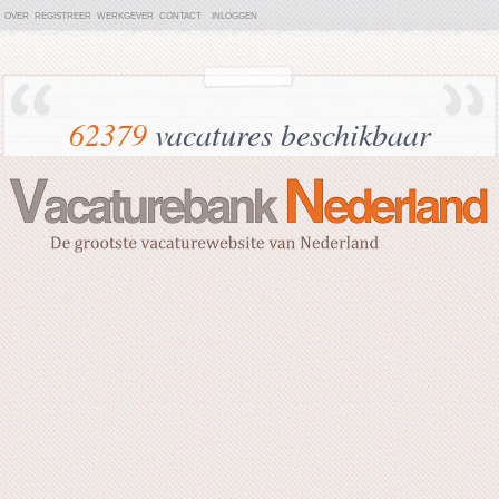
OVER
REGISTREER
WERKGEVER
CONTACT
INLOGGEN
62379
vacatures beschikbaar