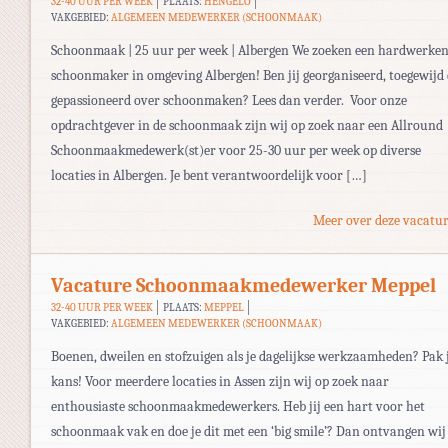
32-40 UUR PER WEEK
PLAATS:
HENGELO
VAKGEBIED:
ALGEMEEN MEDEWERKER (SCHOONMAAK)
Schoonmaak | 25 uur per week | Albergen We zoeken een hardwerke
schoonmaker in omgeving Albergen! Ben jij georganiseerd, toegewijd
gepassioneerd over schoonmaken? Lees dan verder. Voor onze
opdrachtgever in de schoonmaak zijn wij op zoek naar een Allround
Schoonmaakmedewerk(st)er voor 25-30 uur per week op diverse
locaties in Albergen. Je bent verantwoordelijk voor […]
Meer over deze vacatur
Vacature Schoonmaakmedewerker Meppel
32-40 UUR PER WEEK
PLAATS:
MEPPEL
VAKGEBIED:
ALGEMEEN MEDEWERKER (SCHOONMAAK)
Boenen, dweilen en stofzuigen als je dagelijkse werkzaamheden? Pak 
kans! Voor meerdere locaties in Assen zijn wij op zoek naar
enthousiaste schoonmaakmedewerkers. Heb jij een hart voor het
schoonmaak vak en doe je dit met een ‘big smile’? Dan ontvangen wij