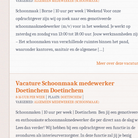
VAKGEBIED:
ALGEMEEN MEDEWERKER (SCHOONMAAK)
Schoonmaak | Borne | 10 uur per week | Weekend Voor onze
opdrachtgever zijn wij op zoek naar een gemotiveerde
schoonmaakmedewerker (m/v) voor in het weekend. Je werkt op
zaterdag en zondag van 13:00 tot 18:00 uur. Jouw werkzaamheden zij
– Het schoonmaken van verschillende ruimtes binnen het pand,
waaronder kantoren, sanitair en de algemene […]
Meer over deze vacatur
Vacature Schoonmaak medewerker
Doetinchem Doetinchem
8-16 UUR PER WEEK
PLAATS:
DOETINCHEM
VAKGEBIED:
ALGEMEEN MEDEWERKER (SCHOONMAAK)
Schoonmaken | 10 uur per week | Doetinchem Ben jij een gemotiveer
en enthousiaste schoonmaakmedewerker die per direct aan de slag w
Lees dan verder! Wij hebben bij een opdrachtgever een functie in de
avonduren als interieurverzorgster. In deze functie zal jij je bezig