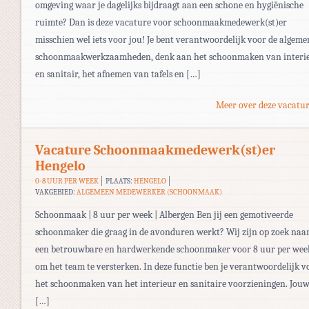
omgeving waar je dagelijks bijdraagt aan een schone en hygiënische
ruimte? Dan is deze vacature voor schoonmaakmedewerk(st)er
misschien wel iets voor jou! Je bent verantwoordelijk voor de algeme
schoonmaakwerkzaamheden, denk aan het schoonmaken van interi
en sanitair, het afnemen van tafels en […]
Meer over deze vacatur
Vacature Schoonmaakmedewerk(st)er
Hengelo
0-8 UUR PER WEEK
PLAATS:
HENGELO
VAKGEBIED:
ALGEMEEN MEDEWERKER (SCHOONMAAK)
Schoonmaak | 8 uur per week | Albergen Ben jij een gemotiveerde
schoonmaker die graag in de avonduren werkt? Wij zijn op zoek naa
een betrouwbare en hardwerkende schoonmaker voor 8 uur per wee
om het team te versterken. In deze functie ben je verantwoordelijk v
het schoonmaken van het interieur en sanitaire voorzieningen. Jou
[…]