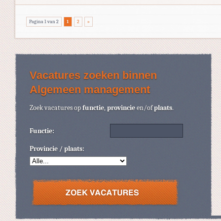
Pagina 1 van 2
1
2
»
Vacatures zoeken binnen
Algemeen management
Zoek vacatures op
functie
,
provincie
en/of
plaats
.
Functie:
Provincie / plaats: