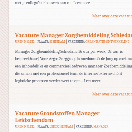
met je collega’s te bouwen aan o… Lees meer
Meer over deze vacatur
Vacature Manager Zorgbemiddeling Schied
UREN N.O.T.K.
PLAATS:
SCHIEDAM
VAKGEBIED:
ORGANISATIE-ONTWIKKELING
Manager Zorgbemiddeling Schiedam, 36 uur per week (32 uur is
bespreekbaar) Voor Argos Zorggroep is Aardoom & de Jong op zoek n
een inhoudelijke en commercieel gedreven manager Zorgbemiddeling
die samen met een professioneel team de interne/externe cliënt-
logistieke processen verder weet te opt… Lees meer
Meer over deze vacatur
Vacature Grondstoffen Manager
Leidschendam
UREN N.O.T.K.
PLAATS:
LEIDSCHENDAM
VAKGEBIED:
MANAGER