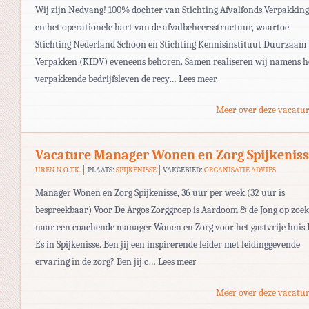
Wij zijn Nedvang! 100% dochter van Stichting Afvalfonds Verpakkin
en het operationele hart van de afvalbeheersstructuur, waartoe
Stichting Nederland Schoon en Stichting Kennisinstituut Duurzaam
Verpakken (KIDV) eveneens behoren. Samen realiseren wij namens h
verpakkende bedrijfsleven de recy… Lees meer
Meer over deze vacatur
Vacature Manager Wonen en Zorg Spijkenis
UREN N.O.T.K.
PLAATS:
SPIJKENISSE
VAKGEBIED:
ORGANISATIE ADVIES
Manager Wonen en Zorg Spijkenisse, 36 uur per week (32 uur is
bespreekbaar) Voor De Argos Zorggroep is Aardoom & de Jong op zoek
naar een coachende manager Wonen en Zorg voor het gastvrije huis 
Es in Spijkenisse. Ben jij een inspirerende leider met leidinggevende
ervaring in de zorg? Ben jij c… Lees meer
Meer over deze vacatur