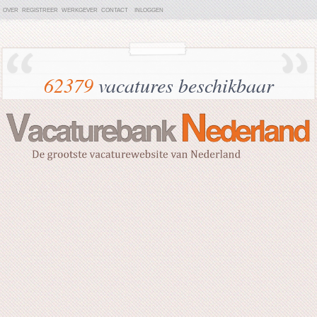
OVER
REGISTREER
WERKGEVER
CONTACT
INLOGGEN
62379
vacatures beschikbaar