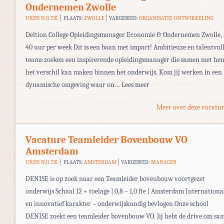
Ondernemen Zwolle
UREN N.O.T.K.
PLAATS:
ZWOLLE
VAKGEBIED:
ORGANISATIE-ONTWIKKELING
Deltion College Opleidingsmanager Economie & Ondernemen Zwolle, 
40 uur per week Dit is een baan met impact! Ambitieuze en talentvol
teams zoeken een inspirerende opleidingsmanager die samen met he
het verschil kan maken binnen het onderwijs. Kom jij werken in een
dynamische omgeving waar on… Lees meer
Meer over deze vacatur
Vacature Teamleider Bovenbouw VO
Amsterdam
UREN N.O.T.K.
PLAATS:
AMSTERDAM
VAKGEBIED:
MANAGER
DENISE is op zoek naar een Teamleider bovenbouw voortgezet
onderwijs Schaal 12 + toelage | 0,8 – 1,0 fte | Amsterdam Internationa
en innovatief karakter – onderwijskundig bevlogen Onze school
DENISE zoekt een teamleider bovenbouw VO. Jij hebt de drive om sa