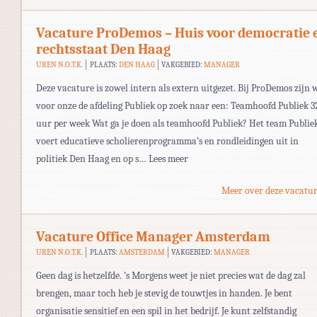
Vacature ProDemos – Huis voor democratie 
rechtsstaat Den Haag
UREN N.O.T.K.
PLAATS:
DEN HAAG
VAKGEBIED:
MANAGER
Deze vacature is zowel intern als extern uitgezet. Bij ProDemos zijn 
voor onze de afdeling Publiek op zoek naar een: Teamhoofd Publiek 3
uur per week Wat ga je doen als teamhoofd Publiek? Het team Publie
voert educatieve scholierenprogramma’s en rondleidingen uit in
politiek Den Haag en op s… Lees meer
Meer over deze vacatur
Vacature Office Manager Amsterdam
UREN N.O.T.K.
PLAATS:
AMSTERDAM
VAKGEBIED:
MANAGER
Geen dag is hetzelfde. ’s Morgens weet je niet precies wat de dag zal
brengen, maar toch heb je stevig de touwtjes in handen. Je bent
organisatie sensitief en een spil in het bedrijf. Je kunt zelfstandig