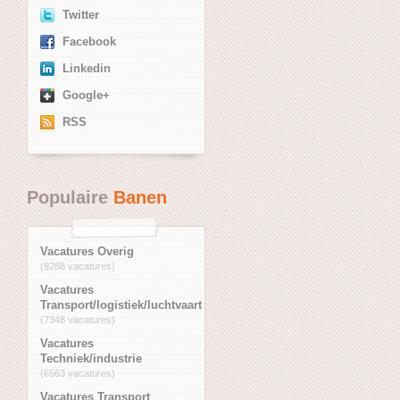
Twitter
Facebook
Linkedin
Google+
RSS
Populaire
Banen
Vacatures Overig
(9288 vacatures)
Vacatures
Transport/logistiek/luchtvaart
(7348 vacatures)
Vacatures
Techniek/industrie
(6563 vacatures)
Vacatures Transport