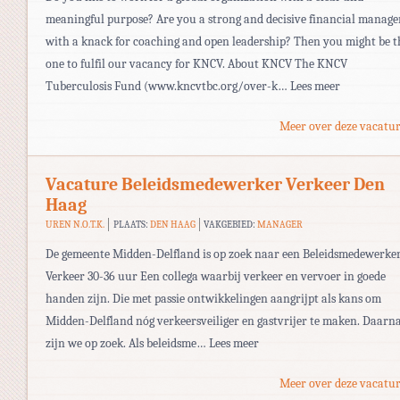
meaningful purpose? Are you a strong and decisive financial manage
with a knack for coaching and open leadership? Then you might be t
one to fulfil our vacancy for KNCV. About KNCV The KNCV
Tuberculosis Fund (www.kncvtbc.org/over-k… Lees meer
Meer over deze vacatur
Vacature Beleidsmedewerker Verkeer Den
Haag
UREN N.O.T.K.
PLAATS:
DEN HAAG
VAKGEBIED:
MANAGER
De gemeente Midden-Delfland is op zoek naar een Beleidsmedewerke
Verkeer 30-36 uur Een collega waarbij verkeer en vervoer in goede
handen zijn. Die met passie ontwikkelingen aangrijpt als kans om
Midden-Delfland nóg verkeersveiliger en gastvrijer te maken. Daarn
zijn we op zoek. Als beleidsme… Lees meer
Meer over deze vacatur