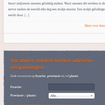
beurt miljoenen mensen gelukkig maken. Want mensen die werken in de
sector maken de wereld elke dag een stukje mooier. Een stukje gelukkige
werkt door. […]
Meer over deze
Vacatures zoeken binnen adviseur
vergunningen
Zoek vacatures op
functie
,
provincie
en/of
plaats
.
Functie:
Provincie / plaats:
Alle...