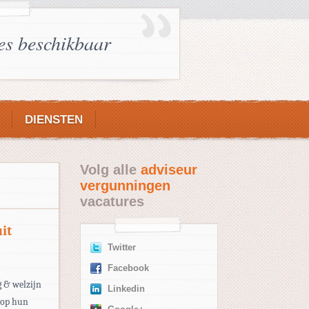
es beschikbaar
DIENSTEN
Volg alle
adviseur
vergunningen
vacatures
it
Twitter
Facebook
g & welzijn
Linkedin
 op hun