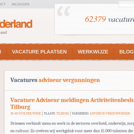
ACT
INLOGGEN
62379
vacatur
N
VACATURE PLAATSEN
WERKWIJZE
BLOG
Vacatures
adviseur vergunningen
Vacature Adviseur meldingen Activiteitenbeslu
Tilburg
32-40 UUR PER WEEK
PLAATS:
TILBURG
VAKGEBIED:
ADVISEUR VERGUNNINGEN
Driessen verbindt mens en werk in de sectoren overheid, onderwijs, zor
en cultuur. Zo creëren wij werkgeluk voor meer dan 15.000 talenten die