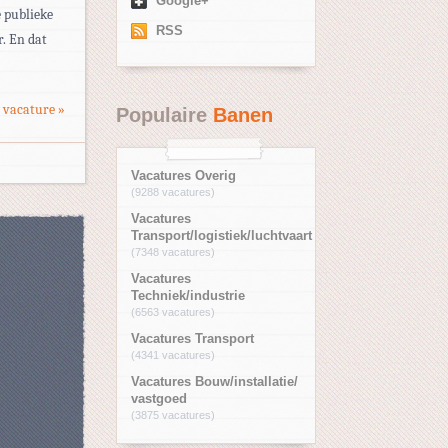
Google+
 publieke
RSS
r. En dat
 vacature »
Populaire
Banen
Vacatures Overig
(9288 vacatures)
Vacatures
Transport/logistiek/luchtvaart
(7348 vacatures)
Vacatures
Techniek/industrie
(6563 vacatures)
Vacatures Transport
(4341 vacatures)
Vacatures Bouw/installatie/
vastgoed
(3875 vacatures)