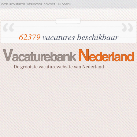
OVER
REGISTREER
WERKGEVER
CONTACT
INLOGGEN
62379
vacatures beschikbaar