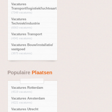
Vacatures
Transport/logistiek/luchtvaart
(7348 vacatures)
Vacatures
Techniek/industrie
(6563 vacatures)
Vacatures Transport
(4341 vacatures)
Vacatures Bouw/installatie/
vastgoed
(3875 vacatures)
Populaire
Plaatsen
Vacatures Rotterdam
(4519 vacatures)
Vacatures Amsterdam
(4221 vacatures)
Vacatures Utrecht