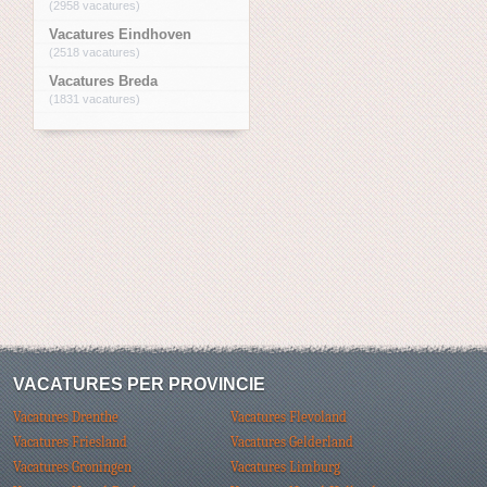
(2958 vacatures)
Vacatures Eindhoven
(2518 vacatures)
Vacatures Breda
(1831 vacatures)
VACATURES PER PROVINCIE
Vacatures Drenthe
Vacatures Flevoland
Vacatures Friesland
Vacatures Gelderland
Vacatures Groningen
Vacatures Limburg