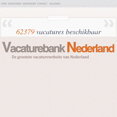
OVER
REGISTREER
WERKGEVER
CONTACT
INLOGGEN
62379
vacatures beschikbaar