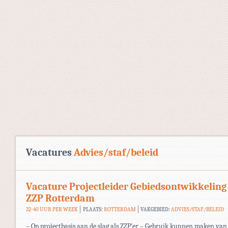
Vacatures
Advies/staf/beleid
Vacature Projectleider Gebiedsontwikkeling
ZZP Rotterdam
32-40 UUR PER WEEK
PLAATS:
ROTTERDAM
VAKGEBIED:
ADVIES/STAF/BELEID
– Op projectbasis aan de slag als ZZP’er – Gebruik kunnen maken van