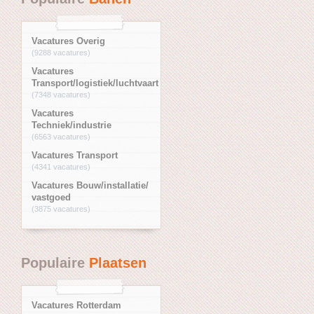
Vacatures Overig
(9288 vacatures)
Vacatures
Transport/logistiek/luchtvaart
(7348 vacatures)
Vacatures
Techniek/industrie
(6563 vacatures)
Vacatures Transport
(4341 vacatures)
Vacatures Bouw/installatie/
vastgoed
(3875 vacatures)
Populaire
Plaatsen
Vacatures Rotterdam