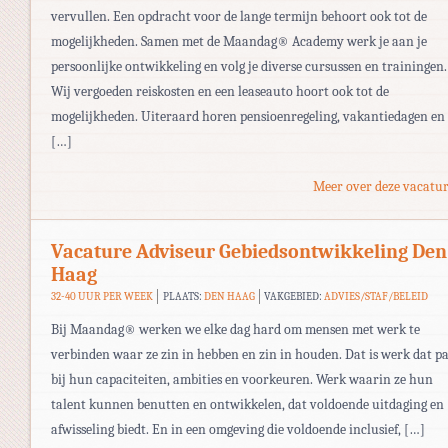
vervullen. Een opdracht voor de lange termijn behoort ook tot de
mogelijkheden. Samen met de Maandag® Academy werk je aan je
persoonlijke ontwikkeling en volg je diverse cursussen en trainingen.
Wij vergoeden reiskosten en een leaseauto hoort ook tot de
mogelijkheden. Uiteraard horen pensioenregeling, vakantiedagen en
[…]
Meer over deze vacatur
Vacature Adviseur Gebiedsontwikkeling Den
Haag
32-40 UUR PER WEEK
PLAATS:
DEN HAAG
VAKGEBIED:
ADVIES/STAF/BELEID
Bij Maandag® werken we elke dag hard om mensen met werk te
verbinden waar ze zin in hebben en zin in houden. Dat is werk dat pa
bij hun capaciteiten, ambities en voorkeuren. Werk waarin ze hun
talent kunnen benutten en ontwikkelen, dat voldoende uitdaging en
afwisseling biedt. En in een omgeving die voldoende inclusief, […]