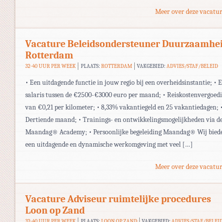
Meer over deze vacatur
Vacature Beleidsondersteuner Duurzaamhe
Rotterdam
32-40 UUR PER WEEK
PLAATS:
ROTTERDAM
VAKGEBIED:
ADVIES/STAF/BELEID
• Een uitdagende functie in jouw regio bij een overheidsinstantie; • 
salaris tussen de €2500-€3000 euro per maand; • Reiskostenvergoed
van €0,21 per kilometer; • 8,33% vakantiegeld en 25 vakantiedagen; 
Dertiende maand; • Trainings- en ontwikkelingsmogelijkheden via d
Maandag® Academy; • Persoonlijke begeleiding Maandag® Wij bied
een uitdagende en dynamische werkomgeving met veel […]
Meer over deze vacatur
Vacature Adviseur ruimtelijke procedures
Loon op Zand
32-40 UUR PER WEEK
PLAATS:
LOON OP ZAND
VAKGEBIED:
ADVIES/STAF/BELEI