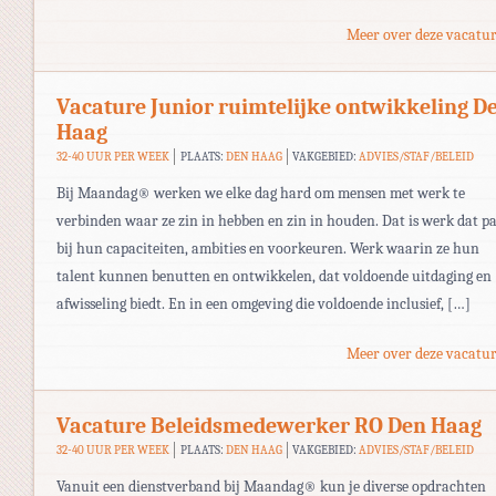
Meer over deze vacatur
Vacature Junior ruimtelijke ontwikkeling D
Haag
32-40 UUR PER WEEK
PLAATS:
DEN HAAG
VAKGEBIED:
ADVIES/STAF/BELEID
Bij Maandag® werken we elke dag hard om mensen met werk te
verbinden waar ze zin in hebben en zin in houden. Dat is werk dat pa
bij hun capaciteiten, ambities en voorkeuren. Werk waarin ze hun
talent kunnen benutten en ontwikkelen, dat voldoende uitdaging en
afwisseling biedt. En in een omgeving die voldoende inclusief, […]
Meer over deze vacatur
Vacature Beleidsmedewerker RO Den Haag
32-40 UUR PER WEEK
PLAATS:
DEN HAAG
VAKGEBIED:
ADVIES/STAF/BELEID
Vanuit een dienstverband bij Maandag® kun je diverse opdrachten