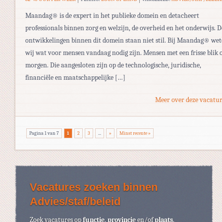
Maandag® is de expert in het publieke domein en detacheert
professionals binnen zorg en welzijn, de overheid en het onderwijs. D
ontwikkelingen binnen dit domein staan niet stil. Bij Maandag® we
wij wat voor mensen vandaag nodig zijn. Mensen met een frisse blik 
morgen. Die aangesloten zijn op de technologische, juridische,
financiële en maatschappelijke […]
Meer over deze vacatur
Pagina 1 van 7
1
2
3
...
»
Minst recente »
Vacatures zoeken binnen
Advies/staf/beleid
Zoek vacatures op
functie
,
provincie
en/of
plaats
.