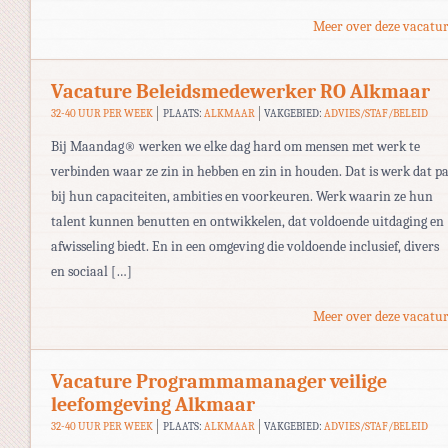
Meer over deze vacatur
Vacature Beleidsmedewerker RO Alkmaar
32-40 UUR PER WEEK
PLAATS:
ALKMAAR
VAKGEBIED:
ADVIES/STAF/BELEID
Bij Maandag® werken we elke dag hard om mensen met werk te
verbinden waar ze zin in hebben en zin in houden. Dat is werk dat pa
bij hun capaciteiten, ambities en voorkeuren. Werk waarin ze hun
talent kunnen benutten en ontwikkelen, dat voldoende uitdaging en
afwisseling biedt. En in een omgeving die voldoende inclusief, divers
en sociaal […]
Meer over deze vacatur
Vacature Programmamanager veilige
leefomgeving Alkmaar
32-40 UUR PER WEEK
PLAATS:
ALKMAAR
VAKGEBIED:
ADVIES/STAF/BELEID