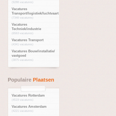
(9288 vacatures)
Vacatures
Transport/logistiek/luchtvaart
(7348 vacatures)
Vacatures
Techniek/industrie
(6563 vacatures)
Vacatures Transport
(4341 vacatures)
Vacatures Bouw/installatie/
vastgoed
(3875 vacatures)
Populaire
Plaatsen
Vacatures Rotterdam
(4519 vacatures)
Vacatures Amsterdam
(4221 vacatures)