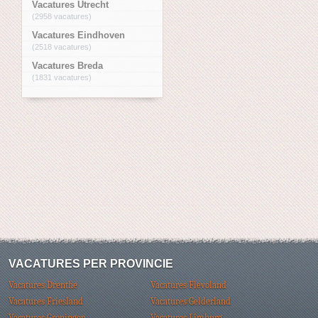
Vacatures Utrecht
(2958 vacatures)
Vacatures Eindhoven
(2518 vacatures)
Vacatures Breda
(1831 vacatures)
VACATURES PER PROVINCIE
Vacatures Drenthe
Vacatures Flevoland
Vacatures Friesland
Vacatures Gelderland
Vacatures Groningen
Vacatures Limburg