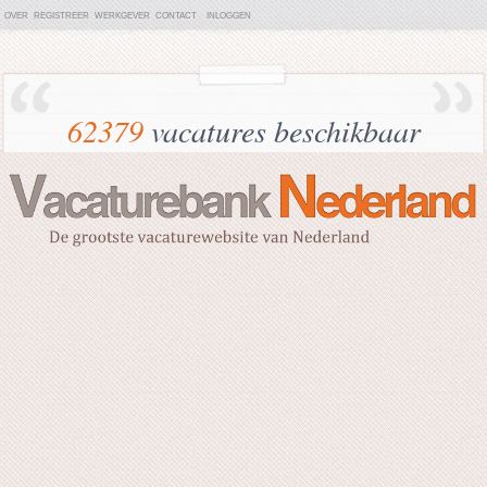
OVER
REGISTREER
WERKGEVER
CONTACT
INLOGGEN
62379
vacatures beschikbaar