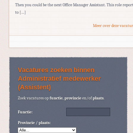
Then you could be the next Office Manager Assistant. This role repor
to […]
Meer over deze vacatur
Vacatures zoeken binnen
Administratief medewerker
(Assistent)
Zoek vacatures op
functie
,
provincie
en/of
plaats
.
Functie:
Provincie / plaats: