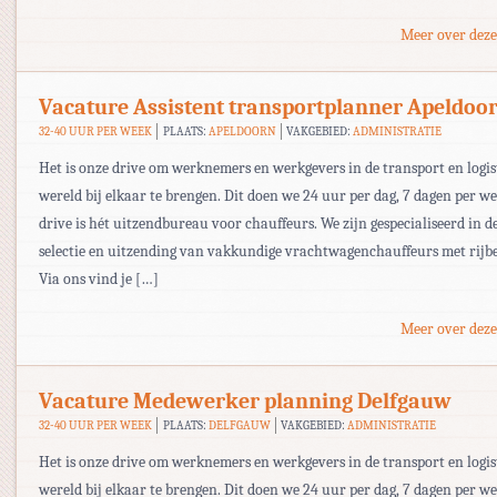
Meer over deze
Vacature Assistent transportplanner Apeldoo
32-40 UUR PER WEEK
PLAATS:
APELDOORN
VAKGEBIED:
ADMINISTRATIE
Het is onze drive om werknemers en werkgevers in de transport en logis
wereld bij elkaar te brengen. Dit doen we 24 uur per dag, 7 dagen per w
drive is hét uitzendbureau voor chauffeurs. We zijn gespecialiseerd in d
selectie en uitzending van vakkundige vrachtwagenchauffeurs met rijbe
Via ons vind je […]
Meer over deze
Vacature Medewerker planning Delfgauw
32-40 UUR PER WEEK
PLAATS:
DELFGAUW
VAKGEBIED:
ADMINISTRATIE
Het is onze drive om werknemers en werkgevers in de transport en logis
wereld bij elkaar te brengen. Dit doen we 24 uur per dag, 7 dagen per w