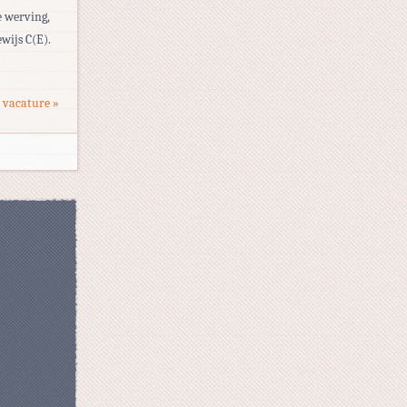
e werving,
wijs C(E).
 vacature »