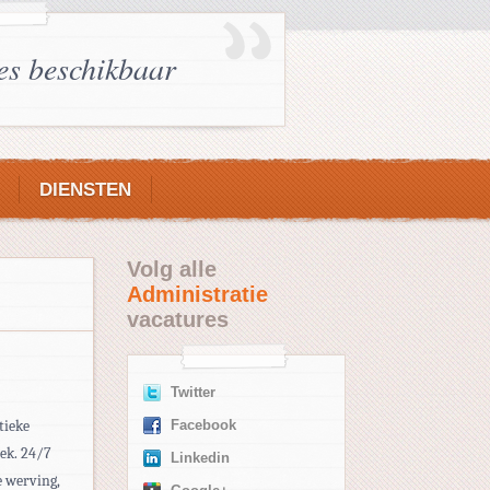
es beschikbaar
DIENSTEN
Volg alle
Administratie
vacatures
Twitter
tieke
Facebook
eek. 24/7
Linkedin
e werving,