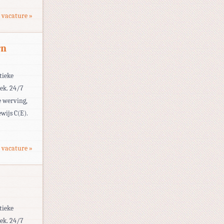
 vacature »
rn
tieke
eek. 24/7
e werving,
wijs C(E).
 vacature »
tieke
eek. 24/7