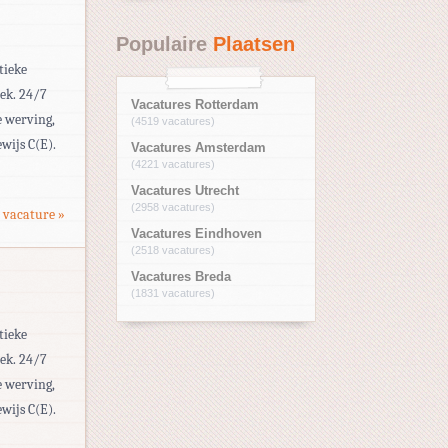
Populaire
Plaatsen
tieke
eek. 24/7
Vacatures Rotterdam
e werving,
(4519 vacatures)
wijs C(E).
Vacatures Amsterdam
(4221 vacatures)
Vacatures Utrecht
(2958 vacatures)
 vacature »
Vacatures Eindhoven
(2518 vacatures)
Vacatures Breda
(1831 vacatures)
tieke
eek. 24/7
e werving,
wijs C(E).