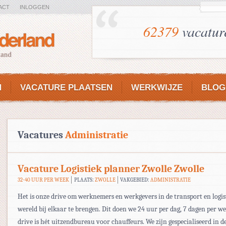
ACT
INLOGGEN
62379
vacatur
N
VACATURE PLAATSEN
WERKWIJZE
BLOG
Vacatures
Administratie
Vacature Logistiek planner Zwolle Zwolle
32-40 UUR PER WEEK
PLAATS:
ZWOLLE
VAKGEBIED:
ADMINISTRATIE
Het is onze drive om werknemers en werkgevers in de transport en logis
wereld bij elkaar te brengen. Dit doen we 24 uur per dag, 7 dagen per w
drive is hét uitzendbureau voor chauffeurs. We zijn gespecialiseerd in d