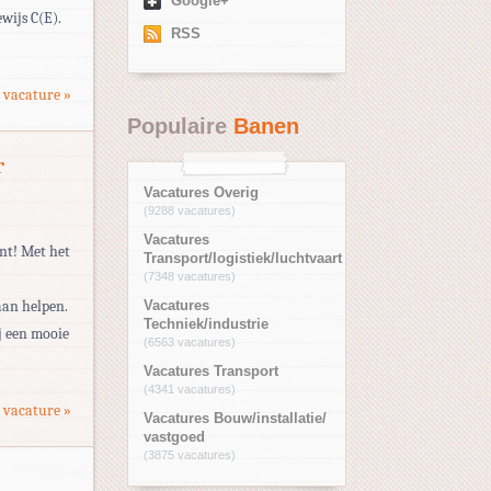
Google+
wijs C(E).
RSS
 vacature »
Populaire
Banen
r
Vacatures Overig
(9288 vacatures)
Vacatures
ent! Met het
Transport/logistiek/luchtvaart
(7348 vacatures)
aan helpen.
Vacatures
Techniek/industrie
j een mooie
(6563 vacatures)
Vacatures Transport
(4341 vacatures)
 vacature »
Vacatures Bouw/installatie/
vastgoed
(3875 vacatures)