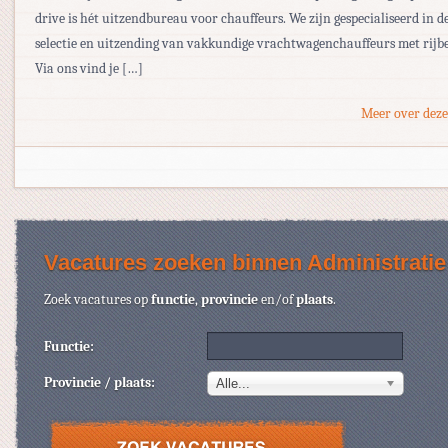
drive is hét uitzendbureau voor chauffeurs. We zijn gespecialiseerd in d
selectie en uitzending van vakkundige vrachtwagenchauffeurs met rijbe
Via ons vind je […]
Meer over deze
Vacatures zoeken binnen Administratie
Zoek vacatures op
functie
,
provincie
en/of
plaats
.
Functie:
Provincie / plaats:
Alle...