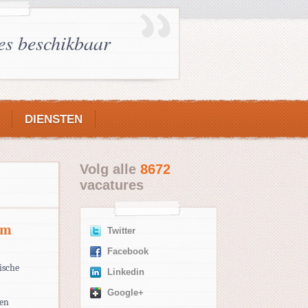
es beschikbaar
DIENSTEN
Volg alle
8672
vacatures
am
Twitter
Facebook
ische
Linkedin
Google+
 en