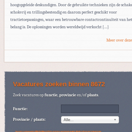
hoogopgeleide deskundigen. Door de gebruikte technieken zijn de schak
schokvrij en trillingsbestendig en daarom perfect geschikt voor
tractietoepassingen, waar een betrouwbare contactcontinuïteit van het
belang is. De oplossingen worden wereldwijd verkocht […]
Meer over deze
Vacatures zoeken binnen 8672
Zoek vacatures op
functie
,
provincie
en/of
plaats
.
Functie:
Provincie / plaats:
Alle...