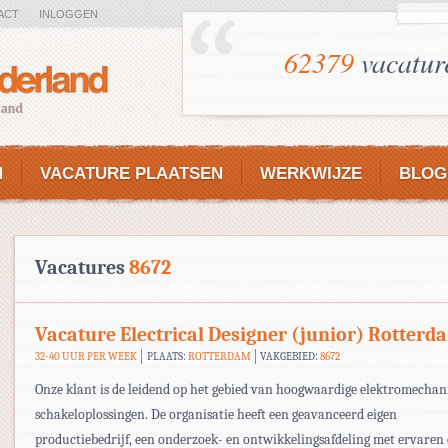
ACT
INLOGGEN
62379
vacatur
N
VACATURE PLAATSEN
WERKWIJZE
BLOG
Vacatures
8672
Vacature Electrical Designer (junior) Rotterd
32-40 UUR PER WEEK
PLAATS:
ROTTERDAM
VAKGEBIED:
8672
Onze klant is de leidend op het gebied van hoogwaardige elektromechan
schakeloplossingen. De organisatie heeft een geavanceerd eigen
productiebedrijf, een onderzoek- en ontwikkelingsafdeling met ervaren