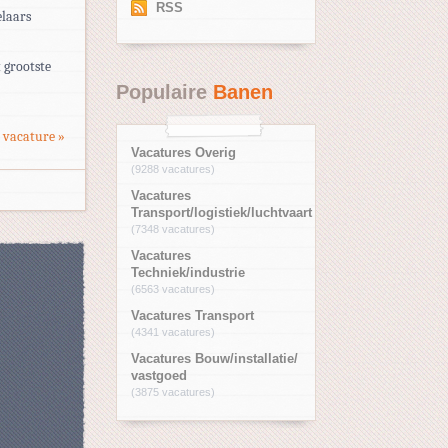
RSS
elaars
 grootste
Populaire
Banen
 vacature »
Vacatures Overig
(9288 vacatures)
Vacatures
Transport/logistiek/luchtvaart
(7348 vacatures)
Vacatures
Techniek/industrie
(6563 vacatures)
Vacatures Transport
(4341 vacatures)
Vacatures Bouw/installatie/
vastgoed
(3875 vacatures)