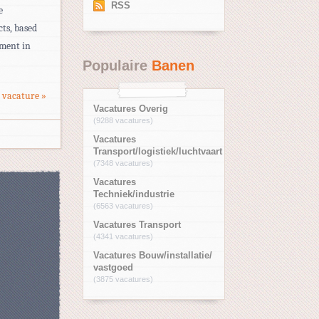
RSS
e
ts, based
ement in
Populaire
Banen
 vacature »
Vacatures Overig
(9288 vacatures)
Vacatures
Transport/logistiek/luchtvaart
(7348 vacatures)
Vacatures
Techniek/industrie
(6563 vacatures)
Vacatures Transport
(4341 vacatures)
Vacatures Bouw/installatie/
vastgoed
(3875 vacatures)