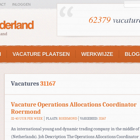
ACT
INLOGGEN
62379
vacatur
N
VACATURE PLAATSEN
WERKWIJZE
BLOG
Vacatures
31167
Vacature Operations Allocations Coordinator
Roermond
32-40 UUR PER WEEK
PLAATS:
ROERMOND
VAKGEBIED:
31167
An international young and dynamic trading company in the middle of
(Netherlands). Job Description The Operations Allocations Coordinator i