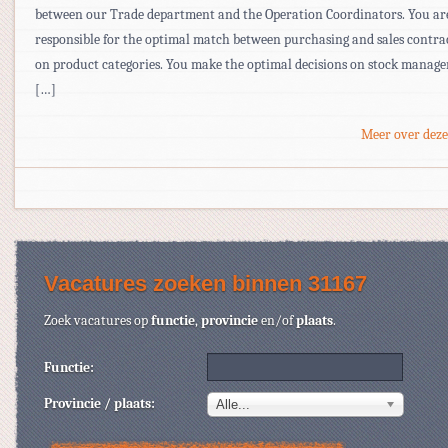
between our Trade department and the Operation Coordinators. You ar
responsible for the optimal match between purchasing and sales contrac
on product categories. You make the optimal decisions on stock manag
[…]
Meer over deze
Vacatures zoeken binnen 31167
Zoek vacatures op
functie
,
provincie
en/of
plaats
.
Functie:
Provincie / plaats:
Alle...