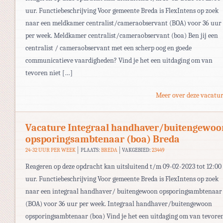
uur. Functiebeschrijving Voor gemeente Breda is FlexIntens op zoek
naar een meldkamer centralist/cameraobservant (BOA) voor 36 uur
per week. Meldkamer centralist/cameraobservant (boa) Ben jij een
centralist / cameraobservant met een scherp oog en goede
communicatieve vaardigheden? Vind je het een uitdaging om van
tevoren niet […]
Meer over deze vacatur
Vacature Integraal handhaver/buitengewoo
opsporingsambtenaar (boa) Breda
24-32 UUR PER WEEK
PLAATS:
BREDA
VAKGEBIED:
23449
Reageren op deze opdracht kan uitsluitend t/m 09-02-2023 tot 12:00
uur. Functiebeschrijving Voor gemeente Breda is FlexIntens op zoek
naar een integraal handhaver/ buitengewoon opsporingsambtenaar
(BOA) voor 36 uur per week. Integraal handhaver/buitengewoon
opsporingsambtenaar (boa) Vind je het een uitdaging om van tevore