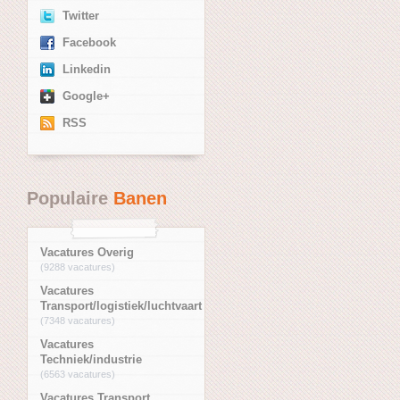
Twitter
Facebook
Linkedin
Google+
RSS
Populaire
Banen
Vacatures Overig
(9288 vacatures)
Vacatures
Transport/logistiek/luchtvaart
(7348 vacatures)
Vacatures
Techniek/industrie
(6563 vacatures)
Vacatures Transport