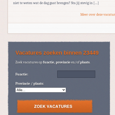
niet te weten wat de dag gaat brengen? Sta jij stevig in […]
Meer over deze vacatur
Vacatures zoeken binnen 23449
Zoek vacatures op
functie
,
provincie
en/of
plaats
.
Functie:
Provincie / plaats: