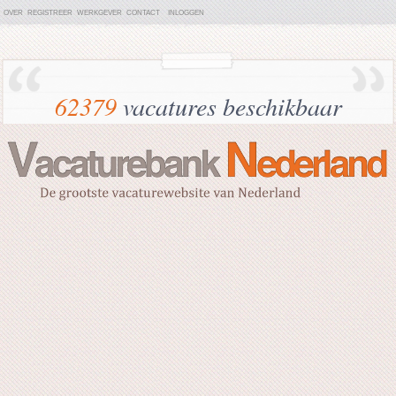
OVER
REGISTREER
WERKGEVER
CONTACT
INLOGGEN
62379
vacatures beschikbaar