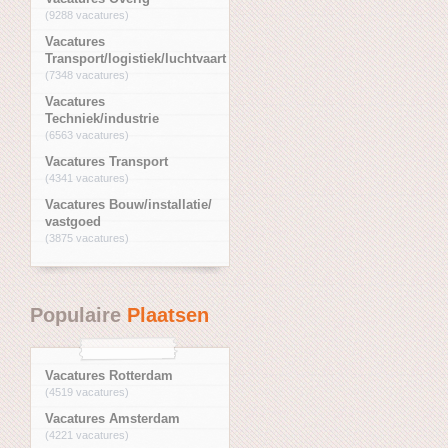
(9288 vacatures)
Vacatures
Transport/logistiek/luchtvaart
(7348 vacatures)
Vacatures
Techniek/industrie
(6563 vacatures)
Vacatures Transport
(4341 vacatures)
Vacatures Bouw/installatie/
vastgoed
(3875 vacatures)
Populaire
Plaatsen
Vacatures Rotterdam
(4519 vacatures)
Vacatures Amsterdam
(4221 vacatures)