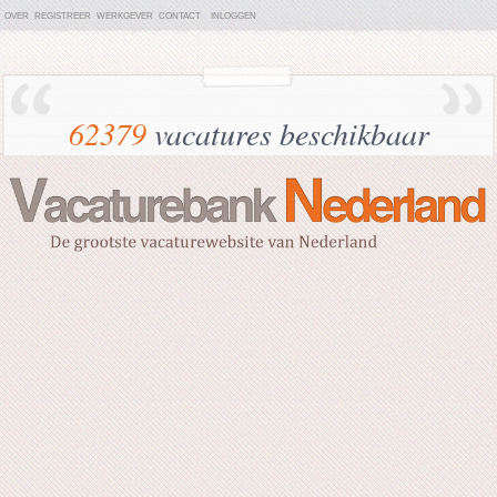
OVER
REGISTREER
WERKGEVER
CONTACT
INLOGGEN
62379
vacatures beschikbaar