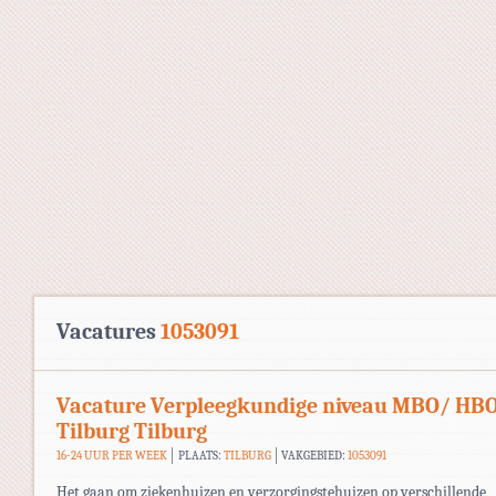
Vacatures
1053091
Vacature Verpleegkundige niveau MBO/ HB
Tilburg Tilburg
16-24 UUR PER WEEK
PLAATS:
TILBURG
VAKGEBIED:
1053091
Het gaan om ziekenhuizen en verzorgingstehuizen op verschillende