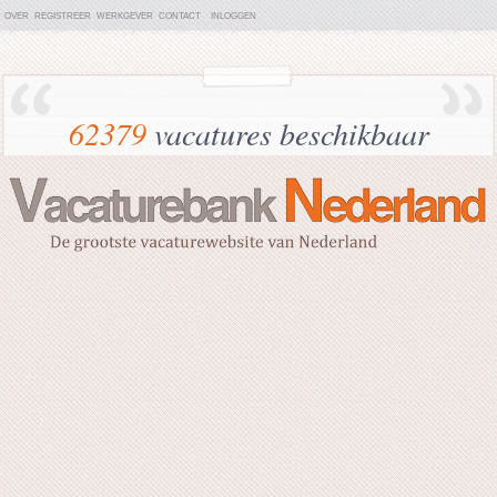
OVER
REGISTREER
WERKGEVER
CONTACT
INLOGGEN
62379
vacatures beschikbaar