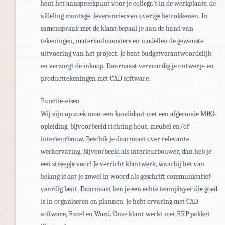
bent het aanspreekpunt voor je collega’s in de werkplaats, de
afdeling montage, leveranciers en overige betrokkenen. In
samenspraak met de klant bepaal je aan de hand van
tekeningen, materiaalmonsters en modellen de gewenste
uitvoering van het project. Je bent budgetverantwoordelijk
en verzorgt de inkoop. Daarnaast vervaardig je ontwerp- en
producttekeningen met CAD software.
Functie-eisen
Wij zijn op zoek naar een kandidaat met een afgeronde MBO-
opleiding, bijvoorbeeld richting hout, meubel en/of
interieurbouw. Beschik je daarnaast over relevante
werkervaring, bijvoorbeeld als interieurbouwer, dan heb je
een streepje voor! Je verricht klantwerk, waarbij het van
belang is dat je zowel in woord als geschrift communicatief
vaardig bent. Daarnaast ben je een echte teamplayer die goed
is in organiseren en plannen. Je hebt ervaring met CAD
software, Excel en Word. Onze klant werkt met ERP pakket