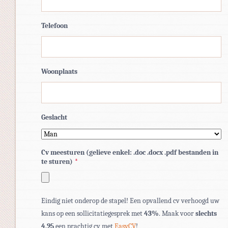
Telefoon
Woonplaats
Geslacht
Cv meesturen (gelieve enkel: .doc .docx .pdf bestanden in
te sturen)
*
Toegestane
Eindig niet onderop de stapel! Een opvallend cv verhoogd uw
bestandstypen:
kans op een sollicitatiegesprek met
43%
. Maak voor
slechts
pdf,
4,95
een prachtig cv met
EasyCV
!