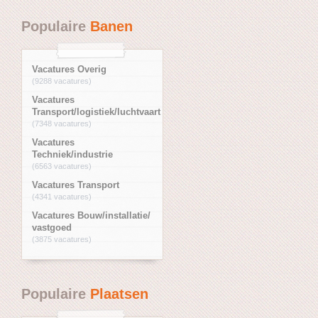
Populaire
Banen
Vacatures Overig
(9288 vacatures)
Vacatures
Transport/logistiek/luchtvaart
(7348 vacatures)
Vacatures
Techniek/industrie
(6563 vacatures)
Vacatures Transport
(4341 vacatures)
Vacatures Bouw/installatie/
vastgoed
(3875 vacatures)
Populaire
Plaatsen