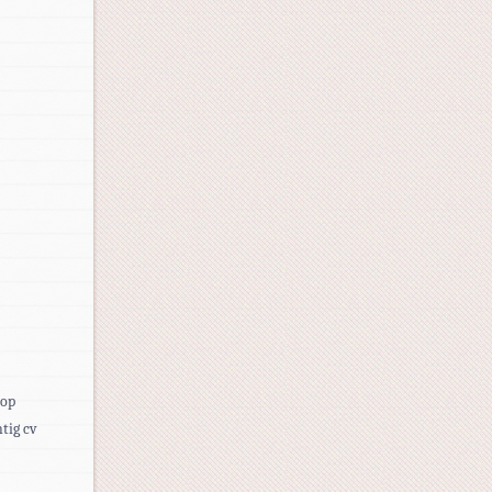
 op
tig cv