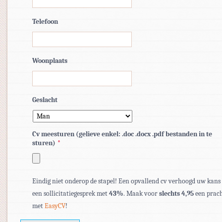
Telefoon
Woonplaats
Geslacht
Cv meesturen (gelieve enkel: .doc .docx .pdf bestanden in te
sturen)
*
Toegestane
bestandstypen:
Eindig niet onderop de stapel! Een opvallend cv verhoogd uw kans
pdf,
een sollicitatiegesprek met
43%
. Maak voor
slechts 4,95
een prach
doc,
met
EasyCV
!
docx.