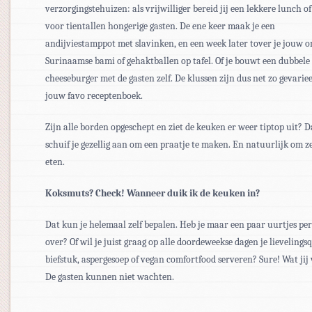
verzorgingstehuizen: als vrijwilliger bereid jij een lekkere lunch of
voor tientallen hongerige gasten. De ene keer maak je een
andijviestamppot met slavinken, en een week later tover je jouw o
Surinaamse bami of gehaktballen op tafel. Of je bouwt een dubbele
cheeseburger met de gasten zelf. De klussen zijn dus net zo gevariee
jouw favo receptenboek.
Zijn alle borden opgeschept en ziet de keuken er weer tiptop uit? 
schuif je gezellig aan om een praatje te maken. En natuurlijk om ze
eten.
Koksmuts? Check! Wanneer duik ik de keuken in?
Dat kun je helemaal zelf bepalen. Heb je maar een paar uurtjes pe
over? Of wil je juist graag op alle doordeweekse dagen je lievelings
biefstuk, aspergesoep of vegan comfortfood serveren? Sure! Wat jij 
De gasten kunnen niet wachten.