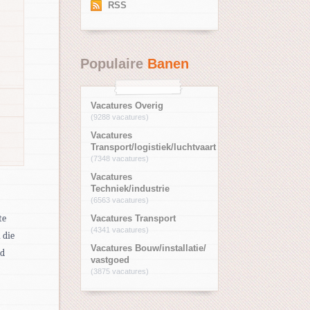
RSS
Populaire
Banen
Vacatures Overig
(9288 vacatures)
Vacatures
Transport/logistiek/luchtvaart
(7348 vacatures)
Vacatures
Techniek/industrie
(6563 vacatures)
te
Vacatures Transport
(4341 vacatures)
n die
Vacatures Bouw/installatie/
id
vastgoed
(3875 vacatures)