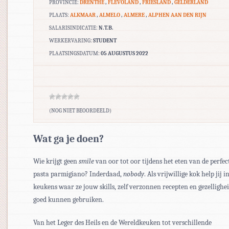
PROVINCIE:
DRENTHE
,
FLEVOLAND
,
FRIESLAND
,
GELDERLAND
PLAATS:
ALKMAAR
,
ALMELO
,
ALMERE
,
ALPHEN AAN DEN RIJN
SALARISINDICATIE:
N.T.B.
WERKERVARING:
STUDENT
PLAATSINGSDATUM:
05 AUGUSTUS 2022
(NOG NIET BEOORDEELD)
Wat ga je doen?
Wie krijgt geen
smile
van oor tot oor tijdens het eten van de perfec
pasta parmigiano? Inderdaad,
nobody
. Als vrijwillige kok help jij i
keukens waar ze jouw skills, zelf verzonnen recepten en gezellighe
goed kunnen gebruiken.
Van het Leger des Heils en de Wereldkeuken tot verschillende