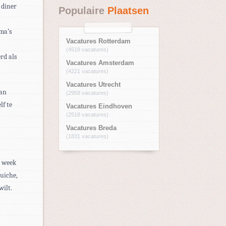
 diner
Populaire
Plaatsen
ma’s
Vacatures Rotterdam
(4519 vacatures)
rd als
Vacatures Amsterdam
(4221 vacatures)
Vacatures Utrecht
Dan
(2958 vacatures)
lf te
Vacatures Eindhoven
(2518 vacatures)
Vacatures Breda
(1831 vacatures)
r week
quiche,
wilt.