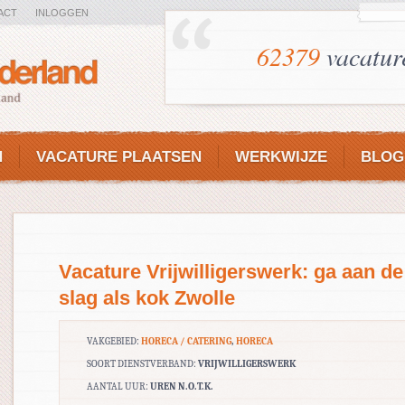
ACT
INLOGGEN
62379
vacatur
N
VACATURE PLAATSEN
WERKWIJZE
BLOG
Vacature Vrijwilligerswerk: ga aan de
slag als kok Zwolle
VAKGEBIED:
HORECA / CATERING
,
HORECA
SOORT DIENSTVERBAND:
VRIJWILLIGERSWERK
AANTAL UUR:
UREN N.O.T.K.