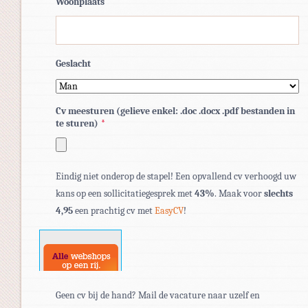
Woonplaats
Geslacht
Cv meesturen (gelieve enkel: .doc .docx .pdf bestanden in
te sturen)
*
Toegestane
Eindig niet onderop de stapel! Een opvallend cv verhoogd uw
bestandstypen:
kans op een sollicitatiegesprek met
43%
. Maak voor
slechts
pdf,
4,95
een prachtig cv met
EasyCV
!
doc,
docx.
Geen cv bij de hand? Mail de vacature naar uzelf en