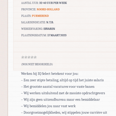
AANTAL UUR:
32-40 UUR PER WEEK
PROVINCIE:
NOORD-HOLLAND
PLAATS:
PURMEREND
SALARISINDICATIE:
N.T.B.
WERKERVARING:
ERVAREN
PLAATSINGSDATUM:
17 MAART 2023
(NOG NIET BEOORDEELD)
Werken bij IQ Select betekent voor jou:
– Een zeer stipte betaling, altijd op tijd het juiste salaris
– Het grootste aantal vacatures voor vaste banen
– Wij werken uitsluitend met de mooiste opdrachtgevers
– Wij zijn geen uitzendbureau maar een bemiddelaar
– Wij bemiddelen jou naar vast werk
– Doorgroeimogelijkheden, wij stippelen jouw carrière uit