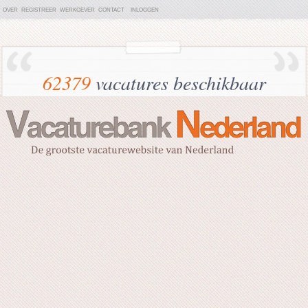
OVER
REGISTREER
WERKGEVER
CONTACT
INLOGGEN
62379
vacatures beschikbaar