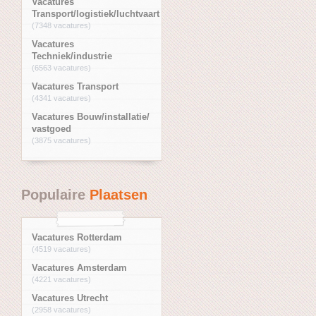
Vacatures
Transport/logistiek/luchtvaart
(7348 vacatures)
Vacatures
Techniek/industrie
(6563 vacatures)
Vacatures Transport
(4341 vacatures)
Vacatures Bouw/installatie/
vastgoed
(3875 vacatures)
Populaire
Plaatsen
Vacatures Rotterdam
(4519 vacatures)
Vacatures Amsterdam
(4221 vacatures)
Vacatures Utrecht
(2958 vacatures)