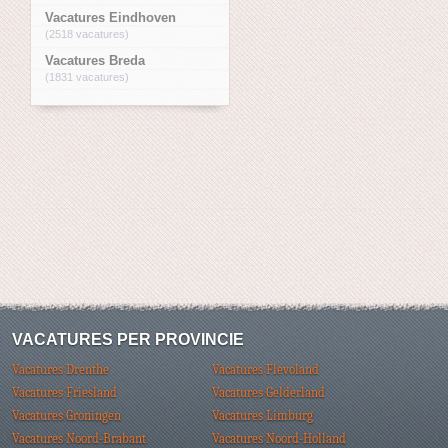
Vacatures Eindhoven
(2518 vacatures)
Vacatures Breda
(1831 vacatures)
VACATURES PER PROVINCIE
Vacatures Drenthe
Vacatures Flevoland
Vacatures Friesland
Vacatures Gelderland
Vacatures Groningen
Vacatures Limburg
Vacatures Noord-Brabant
Vacatures Noord-Holland