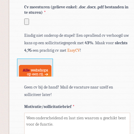
Cv meesturen (gelieve enkel: .doc .docx .pdf bestanden in
te sturen)
*
Toegestane
Eindig niet onderop de stapel! Een opvallend cv verhoogd uw
bestandstypen:
kans op een sollicitatiegesprek met
43%
. Maak voor
slechts
pdf,
4,95
een prachtig cv met
EasyCV
!
doc,
docx.
Geen cv bij de hand? Mail de vacature naar uzelf en
solliciteer later!
Motivatie/sollicitatiebrief
*