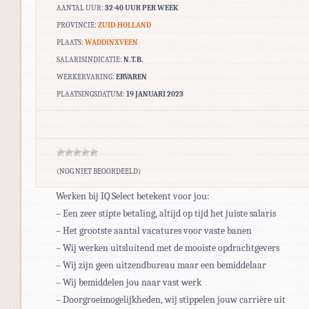
AANTAL UUR:
32-40 UUR PER WEEK
PROVINCIE:
ZUID-HOLLAND
PLAATS:
WADDINXVEEN
SALARISINDICATIE:
N.T.B.
WERKERVARING:
ERVAREN
PLAATSINGSDATUM:
19 JANUARI 2023
(NOG NIET BEOORDEELD)
Werken bij IQ Select betekent voor jou:
– Een zeer stipte betaling, altijd op tijd het juiste salaris
– Het grootste aantal vacatures voor vaste banen
– Wij werken uitsluitend met de mooiste opdrachtgevers
– Wij zijn geen uitzendbureau maar een bemiddelaar
– Wij bemiddelen jou naar vast werk
– Doorgroeimogelijkheden, wij stippelen jouw carrière uit