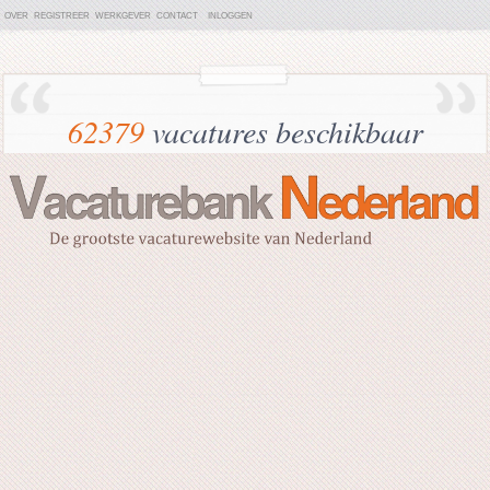
OVER
REGISTREER
WERKGEVER
CONTACT
INLOGGEN
62379
vacatures beschikbaar