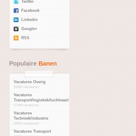
Twitter
Facebook
Linkedin
Google+
RSS
Populaire
Banen
Vacatures Overig
(9288 vacatures)
Vacatures
Transport/logistiek/luchtvaart
(7348 vacatures)
Vacatures
Techniek/industrie
(6563 vacatures)
Vacatures Transport