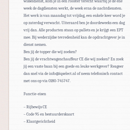
wisseldienst, kom je in een rooster terecht waarbij je de ene
week de dagdiensten werkt, de week erna de nachtdiensten.
Het werk is van maandag tot vrijdag, een enkele keer word je
op zaterdag verwacht. Uiteraard ben je doordeweeks een dag
vrij dan. Alle producten staan op pallets en je krijgt een EPT
mee. Bij wederzijdse tevredenheid kan de opdrachtgever je in
dienst nemen.
Ben jij de topper die wij zoeken?
Ben jij de vrachtwagenchauffeur CE die wij zoeken? En zoek
jij een vaste baan bij een goede en leuke werkgever? Reageer
dan snel via de info@iqselect.nl of neem telefonisch contact
met ons op via 0180-745747.
Functie-eisen
– Rijbewijs CE
– Code 95 en bestuurderskaart
– Klantgerichtheid