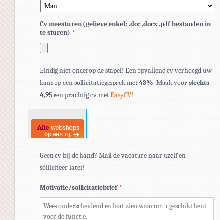
Cv meesturen (gelieve enkel: .doc .docx .pdf bestanden in
te sturen)
*
Toegestane
Eindig niet onderop de stapel! Een opvallend cv verhoogd uw
bestandstypen:
kans op een sollicitatiegesprek met
43%
. Maak voor
slechts
pdf,
4,95
een prachtig cv met
EasyCV
!
doc,
docx.
Geen cv bij de hand? Mail de vacature naar uzelf en
solliciteer later!
Motivatie/sollicitatiebrief
*