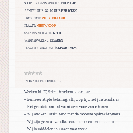
SOORT DIENSTVERBAND:
FULLTIME
AANTAL UUR:
32-40 UUR PER WEEK
PROVINCIE:
ZUID-HOLLAND
PLAATS:
NIEUWKOOP
SALARISINDICATIE:
N.T.B.
WERKERVARING:
ERVAREN
PLAATSINGSDATUM:
16 MAART 2023
(NOG NIET BEOORDEELD)
Werken bij IQ Select betekent voor jou:
– Een zeer stipte betaling, altijd op tijd het juiste salaris
– Het grootste aantal vacatures voor vaste banen
– Wij werken uitsluitend met de mooiste opdrachtgevers
– Wij zijn geen uitzendbureau maar een bemiddelaar
– Wij bemiddelen jou naar vast werk