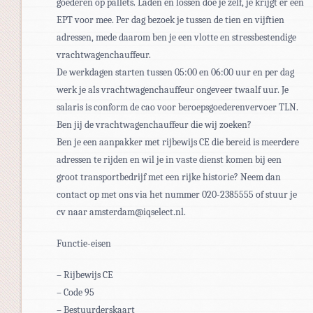
goederen op pallets. Laden en lossen doe je zelf, je krijgt er een
EPT voor mee. Per dag bezoek je tussen de tien en vijftien
adressen, mede daarom ben je een vlotte en stressbestendige
vrachtwagenchauffeur.
De werkdagen starten tussen 05:00 en 06:00 uur en per dag
werk je als vrachtwagenchauffeur ongeveer twaalf uur. Je
salaris is conform de cao voor beroepsgoederenvervoer TLN.
Ben jij de vrachtwagenchauffeur die wij zoeken?
Ben je een aanpakker met rijbewijs CE die bereid is meerdere
adressen te rijden en wil je in vaste dienst komen bij een
groot transportbedrijf met een rijke historie? Neem dan
contact op met ons via het nummer 020-2385555 of stuur je
cv naar amsterdam@iqselect.nl.
Functie-eisen
– Rijbewijs CE
– Code 95
– Bestuurderskaart