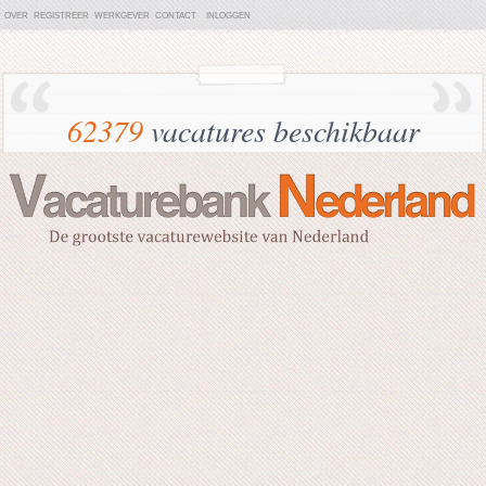
OVER
REGISTREER
WERKGEVER
CONTACT
INLOGGEN
62379
vacatures beschikbaar