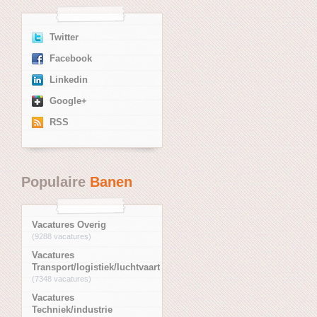
Twitter
Facebook
Linkedin
Google+
RSS
Populaire
Banen
Vacatures Overig
(9288 vacatures)
Vacatures
Transport/logistiek/luchtvaart
(7348 vacatures)
Vacatures
Techniek/industrie