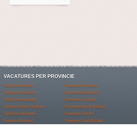
VACATURES PER PROVINCIE
Vacatures Drenthe
Vacatures Flevoland
Vacatures Friesland
Vacatures Gelderland
Vacatures Groningen
Vacatures Limburg
Vacatures Noord-Brabant
Vacatures Noord-Holland
Vacatures Overijssel
Vacatures Utrecht
Vacatures Zeeland
Vacatures Zuid-Holland