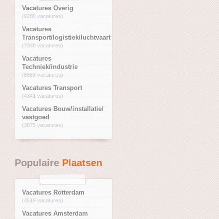
Vacatures Overig
(9288 vacatures)
Vacatures
Transport/logistiek/luchtvaart
(7348 vacatures)
Vacatures
Techniek/industrie
(6563 vacatures)
Vacatures Transport
(4341 vacatures)
Vacatures Bouw/installatie/
vastgoed
(3875 vacatures)
Populaire
Plaatsen
Vacatures Rotterdam
(4519 vacatures)
Vacatures Amsterdam