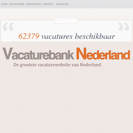
OVER
REGISTREER
WERKGEVER
CONTACT
INLOGGEN
62379
vacatures beschikbaar