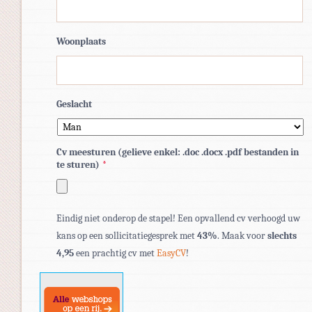
Woonplaats
Geslacht
Cv meesturen (gelieve enkel: .doc .docx .pdf bestanden in
te sturen)
*
Toegestane
Eindig niet onderop de stapel! Een opvallend cv verhoogd uw
bestandstypen:
kans op een sollicitatiegesprek met
43%
. Maak voor
slechts
pdf,
4,95
een prachtig cv met
EasyCV
!
doc,
docx.