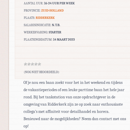
AANTAL UUR:
16-24 UUR PER WEEK
PROVINCIE:
ZUID-HOLLAND
PLAATS:
RIDDERKERK
SALARISINDICATIE:
N.T.B.
WERKERVARING:
STARTER
PLAATSINGSDATUM:
14 MAART 2023
(NOG NIET BEOORDEELD)
Of je nou een baan zoekt voor het in het weekend en tijdens
de vakantieperiodes of een leuke parttime baan het hele jaar
rond. Bij het tankstation van onze opdrachtgever in de
omgeving van Ridderkerk zijn ze op zoek naar enthousiaste
collega’s met affiniteit voor detailhandel en horeca.
Benieuwd naar de mogelijkheden? Neem dan contact met ons
op!