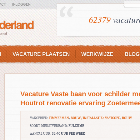
ACT
INLOGGEN
62379
vacatur
N
VACATURE PLAATSEN
WERKWIJZE
BLOG
Vacature Vaste baan voor schilder m
Houtrot renovatie ervaring Zoeterme
VAKGEBIED:
TIMMERMAN
,
BOUW/INSTALLATIE/ VASTGOED
,
BOUW
SOORT DIENSTVERBAND:
FULLTIME
AANTAL UUR:
32-40 UUR PER WEEK