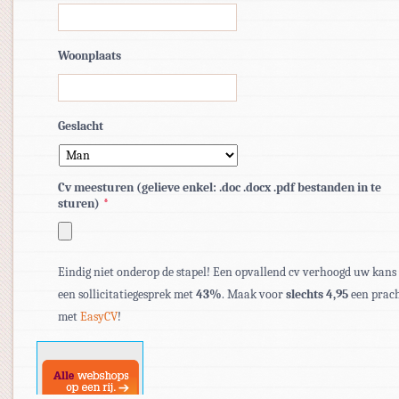
Woonplaats
Geslacht
Cv meesturen (gelieve enkel: .doc .docx .pdf bestanden in te
sturen)
*
Toegestane
bestandstypen:
Eindig niet onderop de stapel! Een opvallend cv verhoogd uw kans
pdf,
een sollicitatiegesprek met
43%
. Maak voor
slechts 4,95
een prach
doc,
met
EasyCV
!
docx.