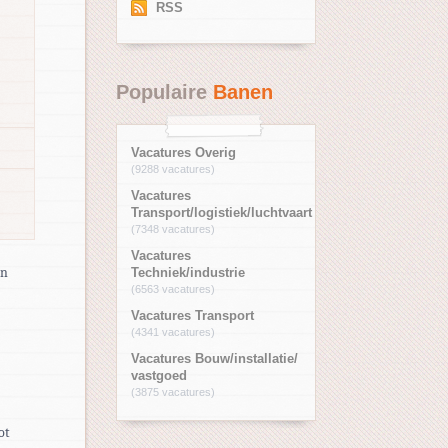
RSS
Populaire
Banen
Vacatures Overig
(9288 vacatures)
Vacatures
Transport/logistiek/luchtvaart
(7348 vacatures)
Vacatures
en
Techniek/industrie
(6563 vacatures)
Vacatures Transport
(4341 vacatures)
Vacatures Bouw/installatie/
vastgoed
(3875 vacatures)
ot