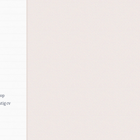
 op
tig cv