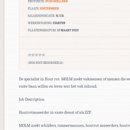
PROVINCIE:
ZUID-HOLLAND
PLAATS:
ZOETERMEER
SALARISINDICATIE:
N.T.B.
WERKERVARING:
STARTER
PLAATSINGSDATUM:
17 MAART 2023
(NOG NIET BEOORDEELD)
De specialist in Hout rot. MOLM zoekt vakmensen of mensen die e
vaste baan willen en leren wat het vak inhoud.
Job Description
Houtrotsaneerder in vaste dienst of als ZZP.
MOLM zoekt schilders, timmermannen, houtrot saneerders, houtr