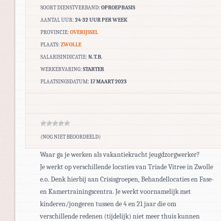
SOORT DIENSTVERBAND:
OPROEPBASIS
AANTAL UUR:
24-32 UUR PER WEEK
PROVINCIE:
OVERIJSSEL
PLAATS:
ZWOLLE
SALARISINDICATIE:
N.T.B.
WERKERVARING:
STARTER
PLAATSINGSDATUM:
17 MAART 2023
(NOG NIET BEOORDEELD)
Waar ga je werken als vakantiekracht jeugdzorgwerker?
Je werkt op verschillende locaties van Triade Vitree in Zwolle
e.o. Denk hierbij aan Crisisgroepen, Behandellocaties en Fase-
en Kamertrainingscentra. Je werkt voornamelijk met
kinderen/jongeren tussen de 4 en 21 jaar die om
verschillende redenen (tijdelijk) niet meer thuis kunnen