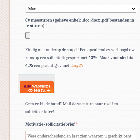
Cv meesturen (gelieve enkel: .doc .docx .pdf bestanden in
te sturen)
*
Toegestane
Eindig niet onderop de stapel! Een opvallend cv verhoogd uw
bestandstypen:
kans op een sollicitatiegesprek met
43%
. Maak voor
slechts
pdf,
4,95
een prachtig cv met
EasyCV
!
doc,
docx.
Geen cv bij de hand? Mail de vacature naar uzelf en
solliciteer later!
Motivatie/sollicitatiebrief
*