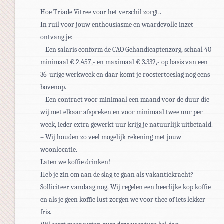
Hoe Triade Vitree voor het verschil zorgt..
In ruil voor jouw enthousiasme en waardevolle inzet
ontvang je:
– Een salaris conform de CAO Gehandicaptenzorg, schaal 40
minimaal € 2.457,- en maximaal € 3.332,- op basis van een
36-urige werkweek en daar komt je roostertoeslag nog eens
bovenop.
– Een contract voor minimaal een maand voor de duur die
wij met elkaar afspreken en voor minimaal twee uur per
week, ieder extra gewerkt uur krijg je natuurlijk uitbetaald.
– Wij houden zo veel mogelijk rekening met jouw
woonlocatie.
Laten we koffie drinken!
Heb je zin om aan de slag te gaan als vakantiekracht?
Solliciteer vandaag nog. Wij regelen een heerlijke kop koffie
en als je geen koffie lust zorgen we voor thee of iets lekker
fris.