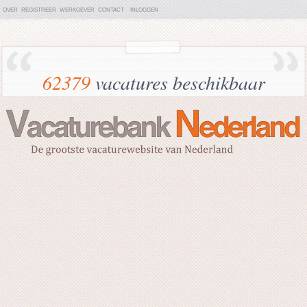
OVER
REGISTREER
WERKGEVER
CONTACT
INLOGGEN
62379
vacatures beschikbaar