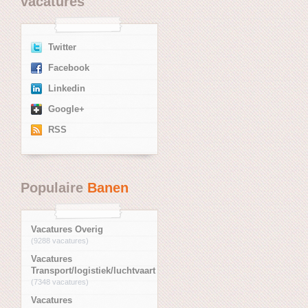
vacatures
Twitter
Facebook
Linkedin
Google+
RSS
Populaire
Banen
Vacatures Overig
(9288 vacatures)
Vacatures
Transport/logistiek/luchtvaart
(7348 vacatures)
Vacatures