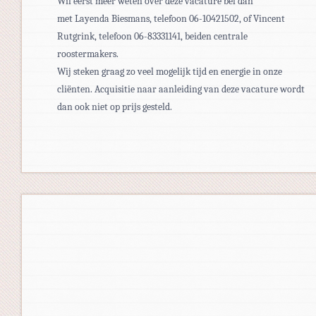
Wil eerst meer weten over deze vacature bel dan
met Layenda Biesmans, telefoon 06-10421502, of Vincent
Rutgrink, telefoon 06-83331141, beiden centrale
roostermakers.
Wij steken graag zo veel mogelijk tijd en energie in onze
cliënten. Acquisitie naar aanleiding van deze vacature wordt
dan ook niet op prijs gesteld.