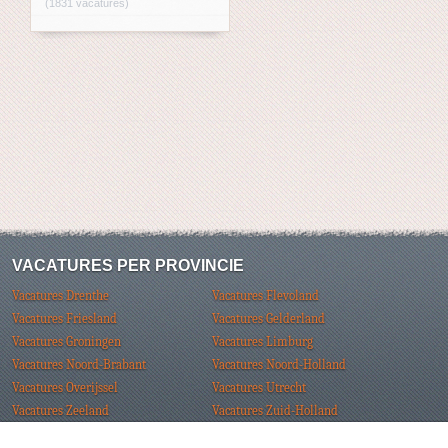
(1831 vacatures)
VACATURES PER PROVINCIE
Vacatures Drenthe
Vacatures Flevoland
Vacatures Friesland
Vacatures Gelderland
Vacatures Groningen
Vacatures Limburg
Vacatures Noord-Brabant
Vacatures Noord-Holland
Vacatures Overijssel
Vacatures Utrecht
Vacatures Zeeland
Vacatures Zuid-Holland