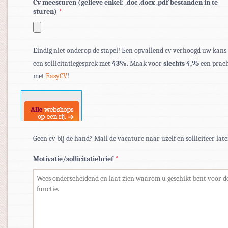
Cv meesturen (gelieve enkel: .doc .docx .pdf bestanden in te
sturen)
*
Toegestane
bestandstypen:
Eindig niet onderop de stapel! Een opvallend cv verhoogd uw kans
pdf,
een sollicitatiegesprek met
43%
. Maak voor
slechts 4,95
een prach
doc,
met
EasyCV
!
docx.
Geen cv bij de hand? Mail de vacature naar uzelf en solliciteer late
Motivatie/sollicitatiebrief
*