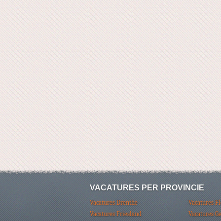
VACATURES PER PROVINCIE
Vacatures Drenthe
Vacatures F
Vacatures Friesland
Vacatures G