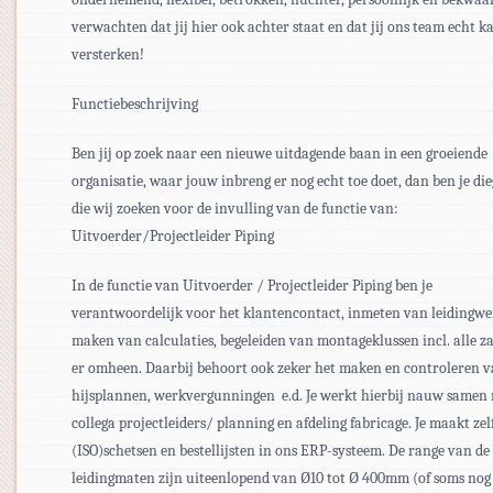
verwachten dat jij hier ook achter staat en dat jij ons team echt k
versterken!
Functiebeschrijving
Ben jij op zoek naar een nieuwe uitdagende baan in een groeiende
organisatie, waar jouw inbreng er nog echt toe doet, dan ben je di
die wij zoeken voor de invulling van de functie van:
Uitvoerder/Projectleider Piping
In de functie van Uitvoerder / Projectleider Piping ben je
verantwoordelijk voor het klantencontact, inmeten van leidingwe
maken van calculaties, begeleiden van montageklussen incl. alle z
er omheen. Daarbij behoort ook zeker het maken en controleren 
hijsplannen, werkvergunningen e.d. Je werkt hierbij nauw samen
collega projectleiders/ planning en afdeling fabricage. Je maakt zel
(ISO)schetsen en bestellijsten in ons ERP-systeem. De range van de
leidingmaten zijn uiteenlopend van Ø10 tot Ø 400mm (of soms nog