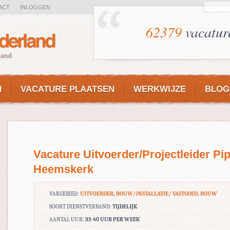
ACT
INLOGGEN
62379
vacatur
N
VACATURE PLAATSEN
WERKWIJZE
BLOG
Vacature Uitvoerder/Projectleider Pi
Heemskerk
VAKGEBIED:
UITVOERDER
,
BOUW/INSTALLATIE/ VASTGOED
,
BOUW
SOORT DIENSTVERBAND:
TIJDELIJK
AANTAL UUR:
32-40 UUR PER WEEK