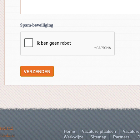
Spam-beveiliging
levoland
Home
Vacature plaatsen
Vacature
elderland
Werkwijze
Sitemap
Partners:
J