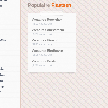
Populaire
Plaatsen
an
Vacatures Rotterdam
(4519 vacatures)
Vacatures Amsterdam
(4221 vacatures)
egene
Vacatures Utrecht
(2958 vacatures)
Vacatures Eindhoven
(2518 vacatures)
Vacatures Breda
(1831 vacatures)
rk,
aken
van
 met
f