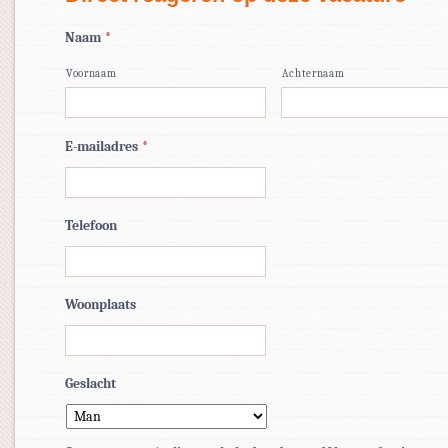
Naam
*
Voornaam
Achternaam
E-mailadres
*
Telefoon
Woonplaats
Geslacht