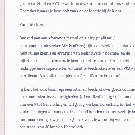
groter) in Staal en RVS. Je werkt in deze functie vanuit ons kantoo
Heemskerk maar je bent ook vaak op de locatie bij de klant.
Functie-eisen
Iemand met een afgeronde metaal opleiding pijpfitter /
constructiebankwerker MBO4 of vergelijkbaar werk- en denknivea
hebt ruime kennis en ervaring van leidingwerk / normen en de
bijbehorende lasprocessen. Je bent een echte aanpakker! Je hebt
leidinggevende capaciteiten en dient te beschikken over een VCA-v
certificaat. Aanvullende diploma’s / certificaten is een pré.
Jij bent betrouwbaar, representatief en beschikt over goede comme
en communicatieve vaardigheden. Je bent flexibel ingesteld, houdt 
van een 9 tot 5 instelling en wil graag werken. Bereidheid tot het 
van opleidingen/cursussen die verband houden met het werk. Je h
minimaal een rijbewijs B en eigen vervoer. Je woont bij voorkeur 
een straal van 30 km van Heemskerk.