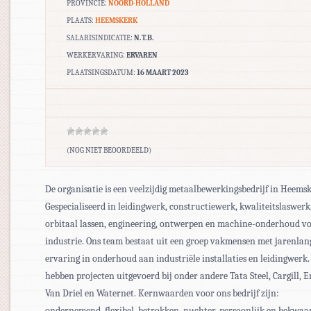
PROVINCIE:
NOORD-HOLLAND
PLAATS:
HEEMSKERK
SALARISINDICATIE:
N.T.B.
WERKERVARING:
ERVAREN
PLAATSINGSDATUM:
16 MAART 2023
(NOG NIET BEOORDEELD)
De organisatie is een veelzijdig metaalbewerkingsbedrijf in Heemsk
Gespecialiseerd in leidingwerk, constructiewerk, kwaliteitslaswerk
orbitaal lassen, engineering, ontwerpen en machine-onderhoud vo
industrie. Ons team bestaat uit een groep vakmensen met jarenlan
ervaring in onderhoud aan industriële installaties en leidingwerk.
hebben projecten uitgevoerd bij onder andere Tata Steel, Cargill, Er
Van Driel en Waternet. Kernwaarden voor ons bedrijf zijn:
ondernemend, flexibel, betrokken, nuchter, persoonlijk en bekwa