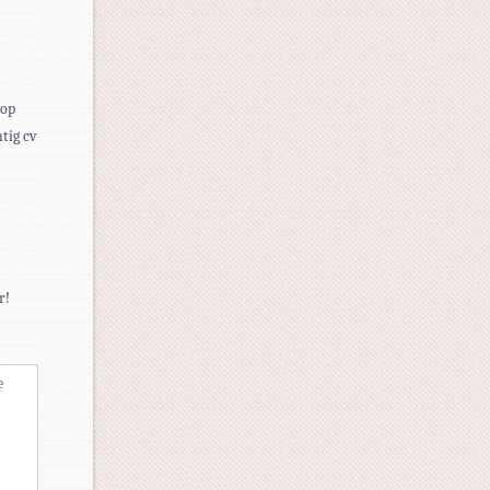
 op
tig cv
r!