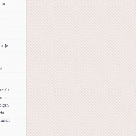
r in
u. Je
ol
rciële
niet
volgen
ebt
binnen