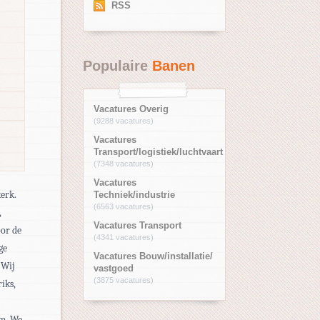
RSS
Populaire
Banen
Vacatures Overig
(9288 vacatures)
Vacatures
Transport/logistiek/luchtvaart
(7348 vacatures)
Vacatures
erk.
Techniek/industrie
(6563 vacatures)
,
Vacatures Transport
or de
(4341 vacatures)
ge
Vacatures Bouw/installatie/
 Wij
vastgoed
(3875 vacatures)
iks,
am. We