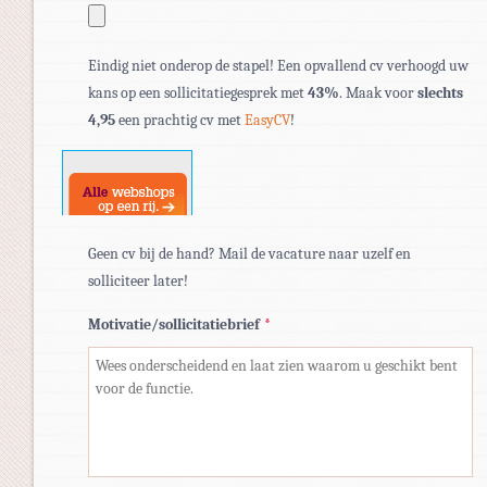
Toegestane
Eindig niet onderop de stapel! Een opvallend cv verhoogd uw
bestandstypen:
kans op een sollicitatiegesprek met
43%
. Maak voor
slechts
pdf,
4,95
een prachtig cv met
EasyCV
!
doc,
docx.
Geen cv bij de hand? Mail de vacature naar uzelf en
solliciteer later!
Motivatie/sollicitatiebrief
*