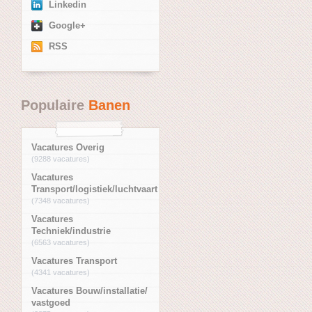
Linkedin
Google+
RSS
Populaire
Banen
Vacatures Overig
(9288 vacatures)
Vacatures
Transport/logistiek/luchtvaart
(7348 vacatures)
Vacatures
Techniek/industrie
(6563 vacatures)
Vacatures Transport
(4341 vacatures)
Vacatures Bouw/installatie/
vastgoed