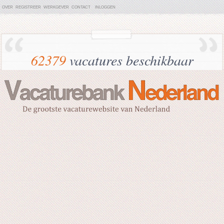
OVER
REGISTREER
WERKGEVER
CONTACT
INLOGGEN
62379
vacatures beschikbaar