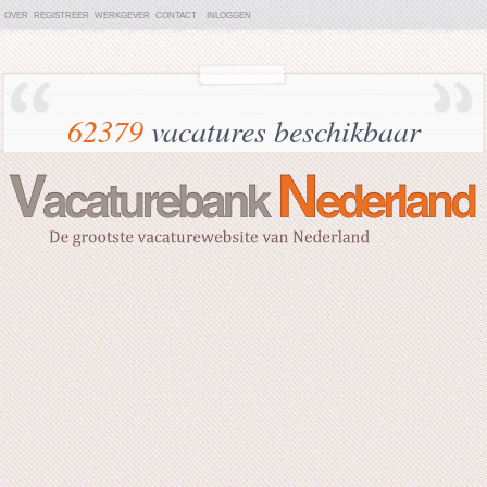
OVER
REGISTREER
WERKGEVER
CONTACT
INLOGGEN
62379
vacatures beschikbaar