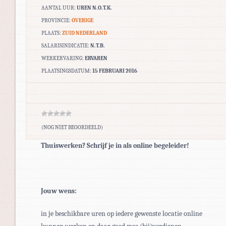
AANTAL UUR:
UREN N.O.T.K.
PROVINCIE:
OVERIGE
PLAATS:
ZUID NEDERLAND
SALARISINDICATIE:
N.T.B.
WERKERVARING:
ERVAREN
PLAATSINGSDATUM:
15 FEBRUARI 2016
(NOG NIET BEOORDEELD)
Thuiswerken? Schrijf je in als online begeleider!
Jouw wens:
in je beschikbare uren op iedere gewenste locatie online