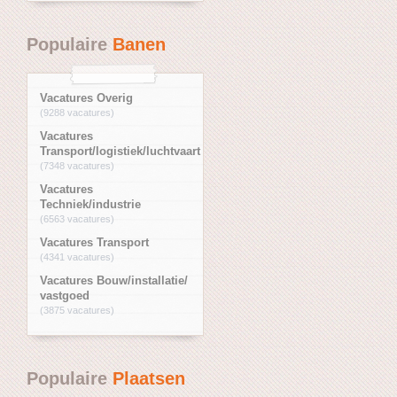
Populaire
Banen
Vacatures Overig
(9288 vacatures)
Vacatures
Transport/logistiek/luchtvaart
(7348 vacatures)
Vacatures
Techniek/industrie
(6563 vacatures)
Vacatures Transport
(4341 vacatures)
Vacatures Bouw/installatie/
vastgoed
(3875 vacatures)
Populaire
Plaatsen