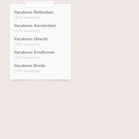
Vacatures Rotterdam
(4519 vacatures)
Vacatures Amsterdam
(4221 vacatures)
Vacatures Utrecht
(2958 vacatures)
Vacatures Eindhoven
(2518 vacatures)
Vacatures Breda
(1831 vacatures)