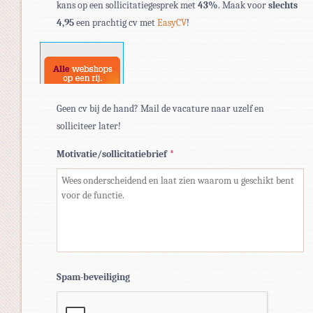
kans op een sollicitatiegesprek met
43%
. Maak voor
slechts
pdf,
4,95
een prachtig cv met
EasyCV
!
doc,
docx.
Geen cv bij de hand? Mail de vacature naar uzelf en
solliciteer later!
Motivatie/sollicitatiebrief
*
Spam-beveiliging