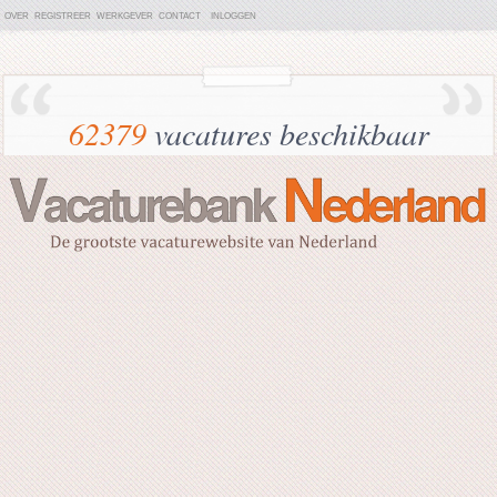
OVER
REGISTREER
WERKGEVER
CONTACT
INLOGGEN
62379
vacatures beschikbaar