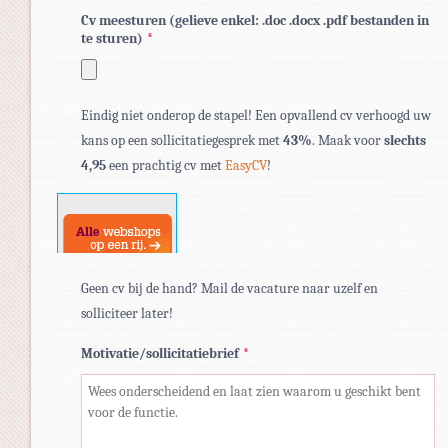
Cv meesturen (gelieve enkel: .doc .docx .pdf bestanden in
te sturen)
*
Toegestane
Eindig niet onderop de stapel! Een opvallend cv verhoogd uw
bestandstypen:
kans op een sollicitatiegesprek met
43%
. Maak voor
slechts
pdf,
4,95
een prachtig cv met
EasyCV
!
doc,
docx.
Geen cv bij de hand? Mail de vacature naar uzelf en
solliciteer later!
Motivatie/sollicitatiebrief
*