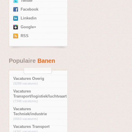
Twitter
Facebook
Linkedin
Google+
RSS
Populaire
Banen
Vacatures Overig
(9288 vacatures)
Vacatures
Transport/logistiek/luchtvaart
(7348 vacatures)
Vacatures
Techniek/industrie
(6563 vacatures)
Vacatures Transport
(4341 vacatures)