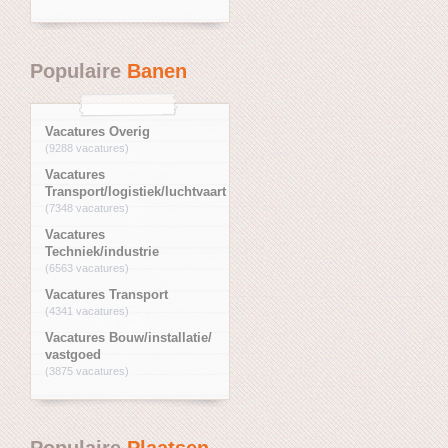
Populaire
Banen
Vacatures Overig
(9288 vacatures)
Vacatures
Transport/logistiek/luchtvaart
(7348 vacatures)
Vacatures
Techniek/industrie
(6563 vacatures)
Vacatures Transport
(4341 vacatures)
Vacatures Bouw/installatie/
vastgoed
(3875 vacatures)
Populaire
Plaatsen