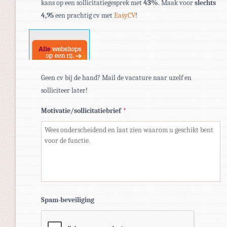
kans op een sollicitatiegesprek met
43%
. Maak voor
slechts
pdf,
4,95
een prachtig cv met
EasyCV
!
doc,
docx.
Geen cv bij de hand? Mail de vacature naar uzelf en
solliciteer later!
Motivatie/sollicitatiebrief
*
Spam-beveiliging