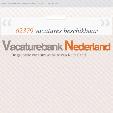
OVER
REGISTREER
WERKGEVER
CONTACT
INLOGGEN
62379
vacatures beschikbaar