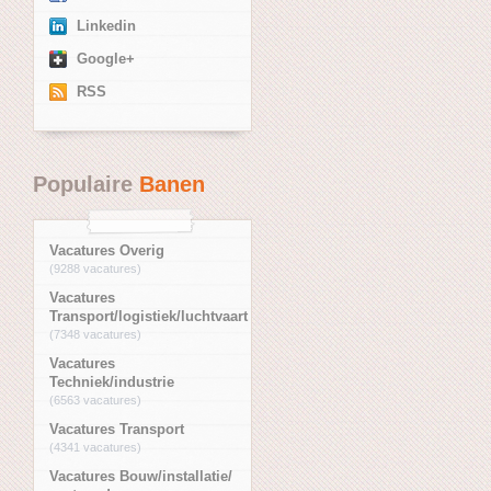
Linkedin
Google+
RSS
Populaire
Banen
Vacatures Overig
(9288 vacatures)
Vacatures
Transport/logistiek/luchtvaart
(7348 vacatures)
Vacatures
Techniek/industrie
(6563 vacatures)
Vacatures Transport
(4341 vacatures)
Vacatures Bouw/installatie/