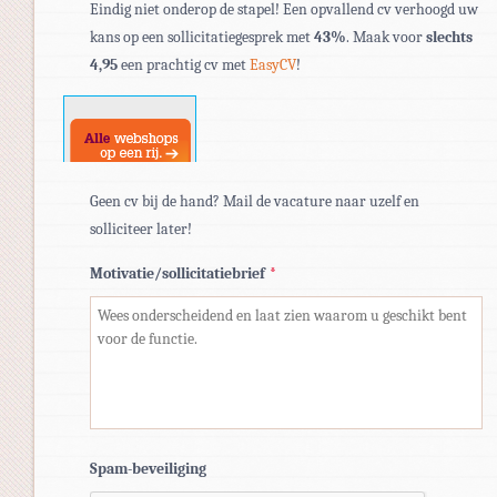
Eindig niet onderop de stapel! Een opvallend cv verhoogd uw
bestandstypen:
kans op een sollicitatiegesprek met
43%
. Maak voor
slechts
pdf,
4,95
een prachtig cv met
EasyCV
!
doc,
docx.
Geen cv bij de hand? Mail de vacature naar uzelf en
solliciteer later!
Motivatie/sollicitatiebrief
*
Spam-beveiliging