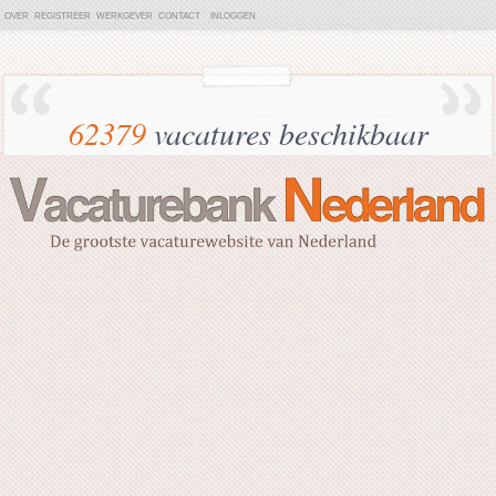
OVER
REGISTREER
WERKGEVER
CONTACT
INLOGGEN
62379
vacatures beschikbaar