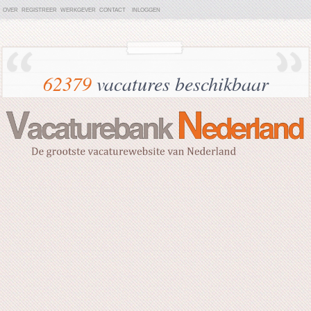
OVER
REGISTREER
WERKGEVER
CONTACT
INLOGGEN
62379
vacatures beschikbaar