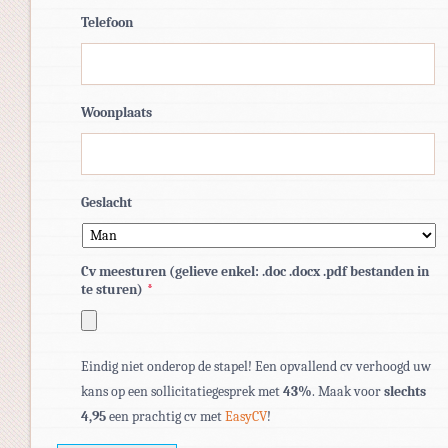
Telefoon
Woonplaats
Geslacht
Cv meesturen (gelieve enkel: .doc .docx .pdf bestanden in
te sturen)
*
Toegestane
Eindig niet onderop de stapel! Een opvallend cv verhoogd uw
bestandstypen:
kans op een sollicitatiegesprek met
43%
. Maak voor
slechts
pdf,
4,95
een prachtig cv met
EasyCV
!
doc,