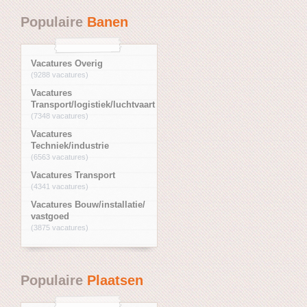
Populaire
Banen
Vacatures Overig
(9288 vacatures)
Vacatures
Transport/logistiek/luchtvaart
(7348 vacatures)
Vacatures
Techniek/industrie
(6563 vacatures)
Vacatures Transport
(4341 vacatures)
Vacatures Bouw/installatie/
vastgoed
(3875 vacatures)
Populaire
Plaatsen